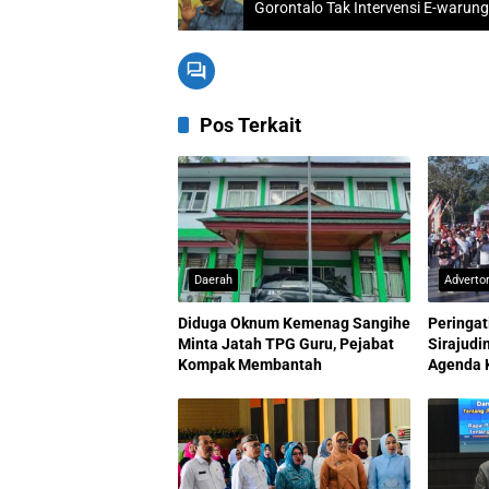
Gorontalo Tak Intervensi E-warung
Pos Terkait
Daerah
Advertor
Diduga Oknum Kemenag Sangihe
Peringat
Minta Jatah TPG Guru, Pejabat
Sirajud
Kompak Membantah
Agenda 