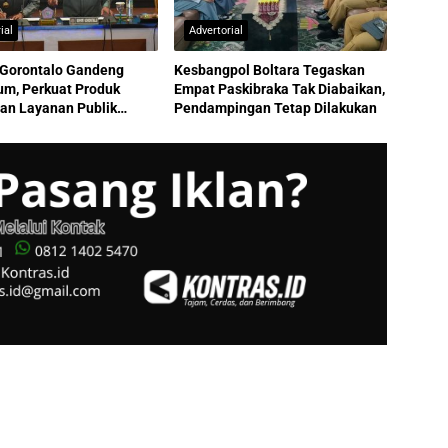
ial
Advertorial
Gorontalo Gandeng
Kesbangpol Boltara Tegaskan
m, Perkuat Produk
Empat Paskibraka Tak Diabaikan,
an Layanan Publik
Pendampingan Tetap Dilakukan
tas