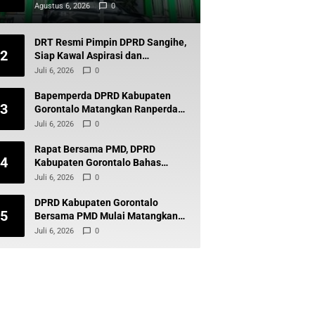
Kompak Membantah
Agustus 6, 2026
0
DRT Resmi Pimpin DPRD Sangihe,
2
Siap Kawal Aspirasi dan
Pembangunan Daerah
Juli 6, 2026
0
Bapemperda DPRD Kabupaten
3
Gorontalo Matangkan Ranperda
Pajak Demi Tingkatkan
Juli 6, 2026
0
Pendapatan Daerah
Rapat Bersama PMD, DPRD
4
Kabupaten Gorontalo Bahas
Program Strategis Perkuat
Juli 6, 2026
0
Pembangunan Desa
DPRD Kabupaten Gorontalo
5
Bersama PMD Mulai Matangkan
Pilkades 2027, Perda Jadi Sorotan
Juli 6, 2026
0