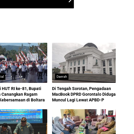
ial
Daerah
i HUT RI ke-81, Bupati
Di Tengah Sorotan, Pengadaan
in Canangkan Ragam
MacBook DPRD Gorontalo Diduga
Kebersamaan di Boltara
Muncul Lagi Lewat APBD-P