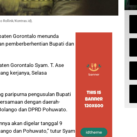
o Rollink/Kontras.id).
aten Gorontalo menunda
an pemberberhentian Bupati dan
aten Gorontalo Syam. T. Ase
ang kerjanya, Selasa
g paripurna pengusulan Bupati
bersamaan dengan daerah-
 Bolango dan DPRD Pohuwato.
annya akan digelar tanggal 9
lango dan Pohuwato,” tutur Syam