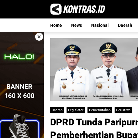
Langsung
ke
konten
Home
News
Nasional
Daerah
×
Daerah
Legislator
Pemerintahan
Peristiwa
DPRD Tunda Paripur
Pemberhentian Bupat