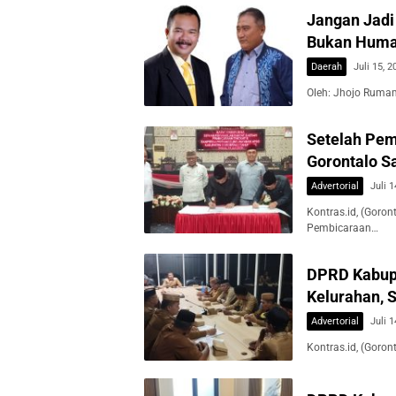
Jangan Jadi 
Bukan Hum
Daerah
Juli 15, 2
Oleh: Jhojo Rumam
Setelah Pem
Gorontalo 
Advertorial
Juli 1
Kontras.id, (Goro
Pembicaraan…
DPRD Kabup
Kelurahan, 
Advertorial
Juli 1
Kontras.id, (Goro