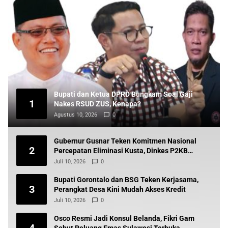
Bupati dan Ketua DPRD Bungkam Soal Gaji
1
Nakes RSUD ZUS, Kenapa?
Agustus 10, 2026
0
Gubernur Gusnar Teken Komitmen Nasional
2
Percepatan Eliminasi Kusta, Dinkes P2KB
Siapkan Tindak Lanjut
Juli 10, 2026
0
Bupati Gorontalo dan BSG Teken Kerjasama,
3
Perangkat Desa Kini Mudah Akses Kredit
Juli 10, 2026
0
Osco Resmi Jadi Konsul Belanda, Fikri Gam