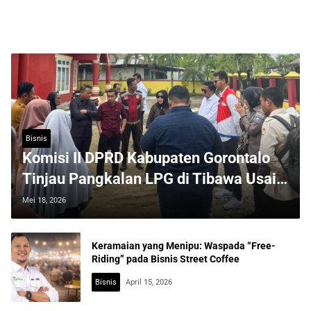
Bisnis
Komisi II DPRD Kabupaten Gorontalo
Tinjau Pangkalan LPG di Tibawa Usai
Viral
Mei 18, 2026
Keramaian yang Menipu: Waspada “Free-
Riding” pada Bisnis Street Coffee
Bisnis
April 15, 2026