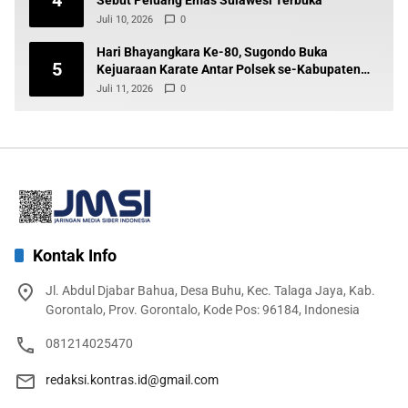
4
Sebut Peluang Emas Sulawesi Terbuka
Juli 10, 2026
0
Hari Bhayangkara Ke-80, Sugondo Buka
5
Kejuaraan Karate Antar Polsek se-Kabupaten
Gorontalo
Juli 11, 2026
0
Kontak Info
Jl. Abdul Djabar Bahua, Desa Buhu, Kec. Talaga Jaya, Kab.
Gorontalo, Prov. Gorontalo, Kode Pos: 96184, Indonesia
081214025470
redaksi.kontras.id@gmail.com