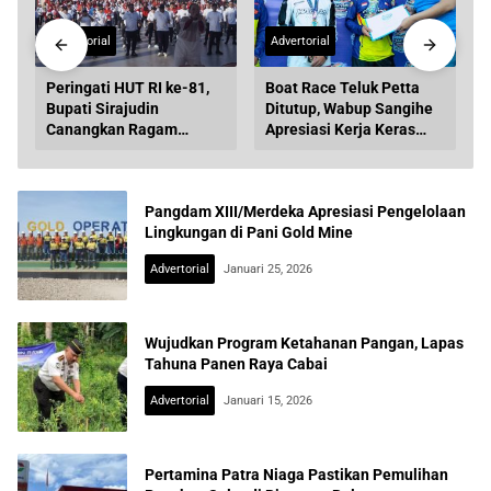
Advertorial
Advertorial
Peringati HUT RI ke-81,
Boat Race Teluk Petta
Bupati Sirajudin
Ditutup, Wabup Sangihe
l
Canangkan Ragam
Apresiasi Kerja Keras
Agenda Kebersamaan di
Seluruh Panitia
Boltara
Pangdam XIII/Merdeka Apresiasi Pengelolaan
Lingkungan di Pani Gold Mine
Advertorial
Januari 25, 2026
Wujudkan Program Ketahanan Pangan, Lapas
Tahuna Panen Raya Cabai
Advertorial
Januari 15, 2026
Pertamina Patra Niaga Pastikan Pemulihan