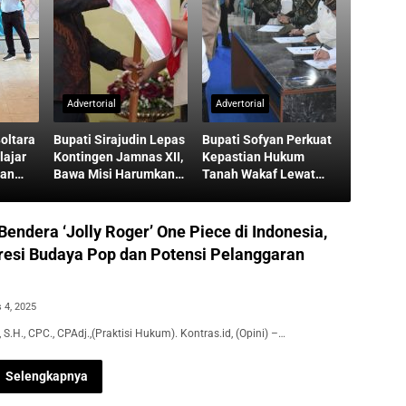
Advertorial
Advertorial
oltara
Bupati Sirajudin Lepas
Bupati Sofyan Perkuat
lajar
Kontingen Jamnas XII,
Kepastian Hukum
man
Bawa Misi Harumkan
Tanah Wakaf Lewat
Boltara di Nasional
MoU Isbat Terpadu
endera ‘Jolly Roger’ One Piece di Indonesia,
resi Budaya Pop dan Potensi Pelanggaran
 4, 2025
 S.H., CPC., CPAdj.,(Praktisi Hukum). Kontras.id, (Opini) –…
Selengkapnya