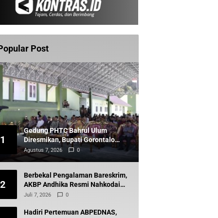
Popular Post
Gedung PHTC Bahrul Ulum
1
Diresmikan, Bupati Gorontalo
Bidik Prestasi Santri
Agustus 7, 2026
0
Berbekal Pengalaman Bareskrim,
2
AKBP Andhika Resmi Nahkodai
Polres Boltara
Juli 7, 2026
0
Hadiri Pertemuan ABPEDNAS,