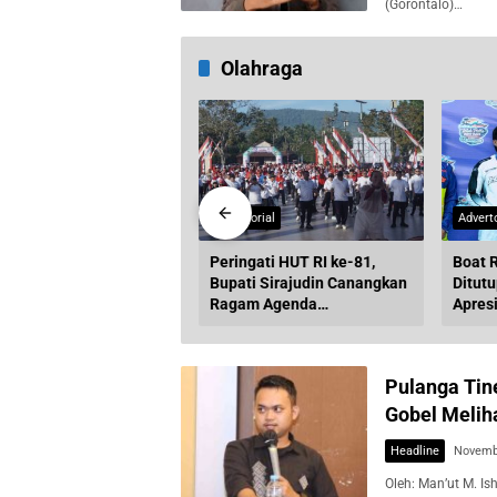
(Gorontalo)…
Olahraga
torial
Advertorial
Adverto
namen 9AM Smash
Peringati HUT RI ke-81,
Boat R
es Resmi Bergulir,
Bupati Sirajudin Canangkan
Ditut
uat Komunitas Padel
Ragam Agenda
Apresi
ntalo-Sulut
Kebersamaan di Boltara
Seluru
Pulanga Tin
Gobel Melih
Headline
Novembe
Oleh: Man’ut M. Is