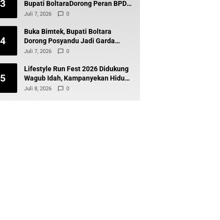
3
Bupati BoltaraDorong Peran BPD
Wujudkan Desa Maju dan
Juli 7, 2026
0
Transparan
Buka Bimtek, Bupati Boltara
4
Dorong Posyandu Jadi Garda
Terdepan Layanan Kesehatan
Juli 7, 2026
0
Desa
Lifestyle Run Fest 2026 Didukung
5
Wagub Idah, Kampanyekan Hidup
Sehat dan Cegah Diabetes
Juli 8, 2026
0