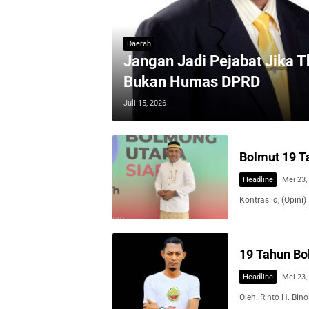
Daerah
Jangan Jadi Pejabat Jika T
Bukan Humas DPRD
Juli 15, 2026
Bolmut 19 T
Headline
Mei 23,
Kontras.id, (Opini)
19 Tahun Bo
Headline
Mei 23,
Oleh: Rinto H. Bin