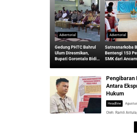
Advertorial
Advertorial
Gedung PHTC Bahrul
Satresnarkoba B
Ulum Diresmikan,
Bentengi 153 Pe
Bupati Gorontalo Bidik
SMK dari Anca
Prestasi Santri
Bahaya Narkoba
Pengibaran B
Antara Eksp
Hukum
Headline
Agustus
Oleh: Ramli Antula,