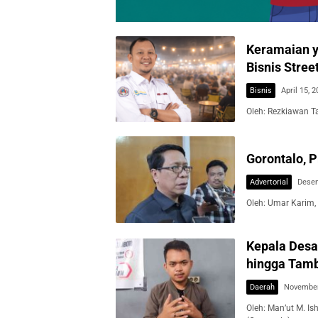
Keramaian y
Bisnis Stree
Bisnis
April 15, 
Oleh: Rezkiawan T
Gorontalo, P
Advertorial
Desem
Oleh: Umar Karim,
Kepala Desa
hingga Tamb
Daerah
November
Oleh: Man’ut M. Is