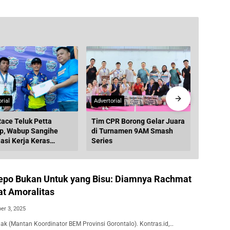
rial
Advertorial
Advertori
ace Teluk Petta
Tim CPR Borong Gelar Juara
Turnam
up, Wabup Sangihe
di Turnamen 9AM Smash
Series R
asi Kerja Keras
Series
Perkuat
h Panitia
Goronta
epo Bukan Untuk yang Bisu: Diamnya Rachmat
at Amoralitas
r 3, 2025
hak (Mantan Koordinator BEM Provinsi Gorontalo). Kontras.id,…