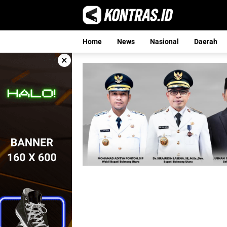
Langsung
ke
konten
Home
News
Nasional
Daerah
×