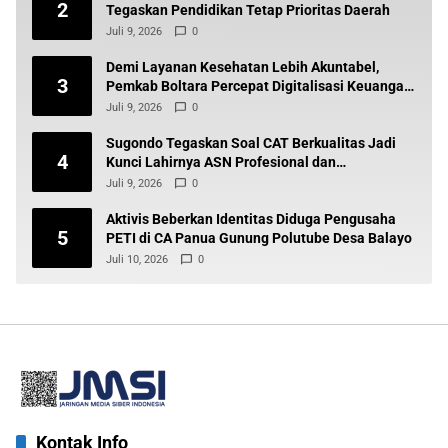
2
Tegaskan Pendidikan Tetap Prioritas Daerah
Juli 9, 2026
0
Demi Layanan Kesehatan Lebih Akuntabel,
3
Pemkab Boltara Percepat Digitalisasi Keuangan
BLUD
Juli 9, 2026
0
Sugondo Tegaskan Soal CAT Berkualitas Jadi
4
Kunci Lahirnya ASN Profesional dan
Berintegritas
Juli 9, 2026
0
Aktivis Beberkan Identitas Diduga Pengusaha
5
PETI di CA Panua Gunung Polutube Desa Balayo
Juli 10, 2026
0
Kontak Info