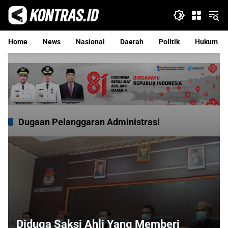
Langsung
ke
konten
Home
News
Nasional
Daerah
Politik
Hukum
Dugaan Pelanggaran Administrasi
Diduga Saksi Ahli Yang Memberi