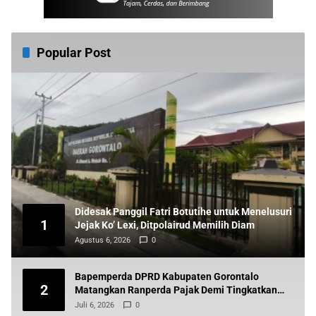
Popular Post
Didesak Panggil Fatri Botutihe untuk Menelusuri
1
Jejak Ko’ Lexi, Ditpolairud Memilih Diam
Agustus 6, 2026
0
Bapemperda DPRD Kabupaten Gorontalo
2
Matangkan Ranperda Pajak Demi Tingkatkan
Pendapatan Daerah
Juli 6, 2026
0