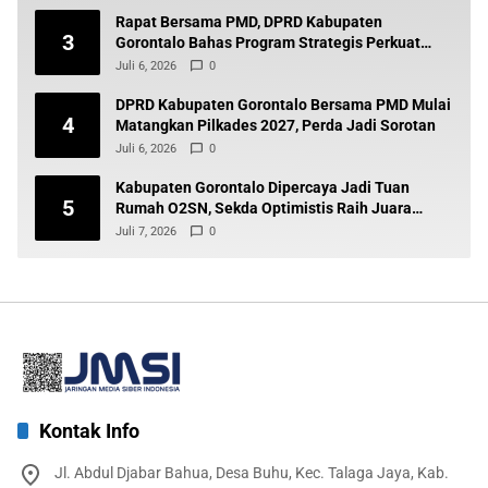
Rapat Bersama PMD, DPRD Kabupaten
3
Gorontalo Bahas Program Strategis Perkuat
Pembangunan Desa
Juli 6, 2026
0
DPRD Kabupaten Gorontalo Bersama PMD Mulai
4
Matangkan Pilkades 2027, Perda Jadi Sorotan
Juli 6, 2026
0
Kabupaten Gorontalo Dipercaya Jadi Tuan
5
Rumah O2SN, Sekda Optimistis Raih Juara
Umum
Juli 7, 2026
0
Kontak Info
Jl. Abdul Djabar Bahua, Desa Buhu, Kec. Talaga Jaya, Kab.