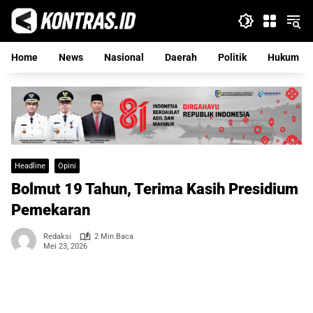
Langsung
ke
konten
Home
News
Nasional
Daerah
Politik
Hukum
Headline
Opini
Bolmut 19 Tahun, Terima Kasih Presidium
Pemekaran
Redaksi
2 Min Baca
Mei 23, 2026