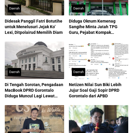
Daerah
Daerah
Didesak Panggil Fatri Botutihe
Diduga Oknum Kemenag
untuk Menelusuri Jejak Ko’
Sangihe Minta Jatah TPG
Lexi, Ditpolairud Memilih Diam
Guru, Pejabat Kompak
Membantah
Daerah
Daerah
Di Tengah Sorotan, Pengadaan
Netizen Nilai Sun Biki Lebih
MacBook DPRD Gorontalo
Jujur Soal Gaji Sopir DPRD
Diduga Muncul Lagi Lewat
Gorontalo dari APBD
APBD-P