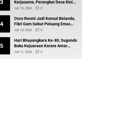
3
Kerjasama, Perangkat Desa Kini
Mudah Akses Kredit
Juli 10, 2026
0
Osco Resmi Jadi Konsul Belanda,
4
Fikri Gam Sebut Peluang Emas
Sulawesi Terbuka
Juli 10, 2026
0
Hari Bhayangkara Ke-80, Sugondo
5
Buka Kejuaraan Karate Antar
Polsek se-Kabupaten Gorontalo
Juli 11, 2026
0