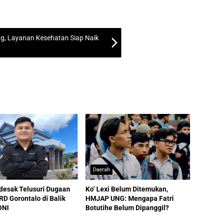
g, Layanan Kesehatan Siap Naik
Daerah
idesak Telusuri Dugaan
Ko’ Lexi Belum Ditemukan,
RD Gorontalo di Balik
HMJAP UNG: Mengapa Fatri
ONI
Botutihe Belum Dipanggil?