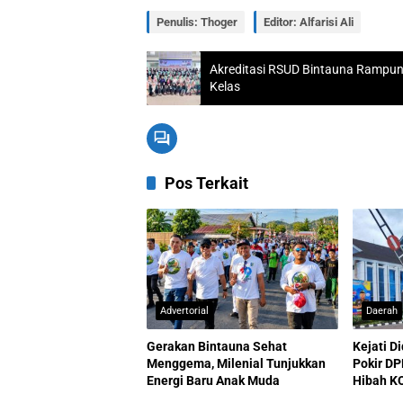
Penulis: Thoger
Editor: Alfarisi Ali
Akreditasi RSUD Bintauna Rampun
Kelas
Pos Terkait
Advertorial
Daerah
Gerakan Bintauna Sehat
Kejati D
Menggema, Milenial Tunjukkan
Pokir DP
Energi Baru Anak Muda
Hibah K