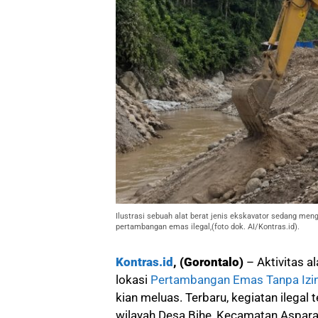
Ilustrasi sebuah alat berat jenis ekskavator sedang men
pertambangan emas ilegal,(foto dok. AI/Kontras.id).
Kontras.id
, (Gorontalo)
– Aktivitas al
lokasi
Pertambangan Emas Tanpa Izin
kian meluas. Terbaru, kegiatan ilega
wilayah Desa Bihe, Kecamatan Aspara