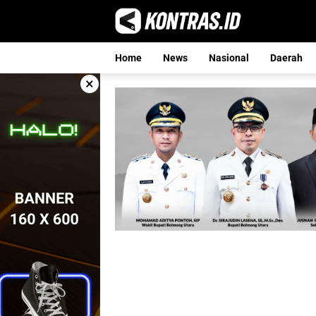
Langsung
ke
konten
Home
News
Nasional
Daerah
×