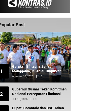
Popular Post
Gerakan Bintauna Sehat
1
Menggema, Milenial Tunjukkan
Energi Baru Anak Muda
Agustus 10, 2026
0
Gubernur Gusnar Teken Komitmen
2
Nasional Percepatan Eliminasi
Kusta, Dinkes P2KB Siapkan
Juli 10, 2026
0
Tindak Lanjut
Bupati Gorontalo dan BSG Teken