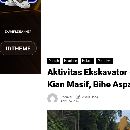
Daerah
Headline
Hukum
Peristiwa
Aktivitas Ekskavator
Kian Masif, Bihe Asp
Redaksi
2 Min Baca
April 24, 2026