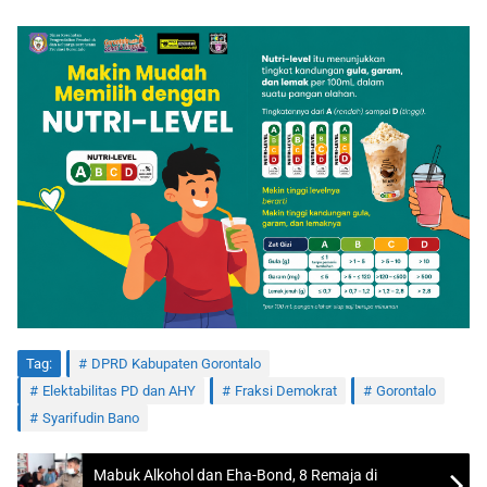
Tag:
DPRD Kabupaten Gorontalo
Elektabilitas PD dan AHY
Fraksi Demokrat
Gorontalo
Syarifudin Bano
Mabuk Alkohol dan Eha-Bond, 8 Remaja di