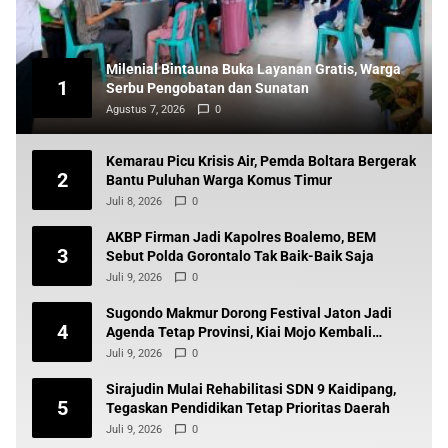
Milenial Bintauna Buka Layanan Gratis, Warga
1
Serbu Pengobatan dan Sunatan
Agustus 7, 2026
0
Kemarau Picu Krisis Air, Pemda Boltara Bergerak
2
Bantu Puluhan Warga Komus Timur
Juli 8, 2026
0
AKBP Firman Jadi Kapolres Boalemo, BEM
3
Sebut Polda Gorontalo Tak Baik-Baik Saja
Juli 9, 2026
0
Sugondo Makmur Dorong Festival Jaton Jadi
4
Agenda Tetap Provinsi, Kiai Mojo Kembali
Disuarakan
Juli 9, 2026
0
Sirajudin Mulai Rehabilitasi SDN 9 Kaidipang,
5
Tegaskan Pendidikan Tetap Prioritas Daerah
Juli 9, 2026
0