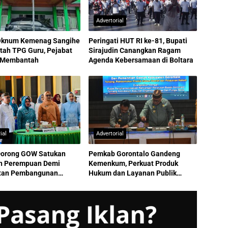
Advertorial
Oknum Kemenag Sangihe
Peringati HUT RI ke-81, Bupati
tah TPG Guru, Pejabat
Sirajudin Canangkan Ragam
 Membantah
Agenda Kebersamaan di Boltara
ial
Advertorial
Dorong GOW Satukan
Pemkab Gorontalo Gandeng
n Perempuan Demi
Kemenkum, Perkuat Produk
tan Pembangunan
Hukum dan Layanan Publik
o Berkelanjutan
Berkualitas