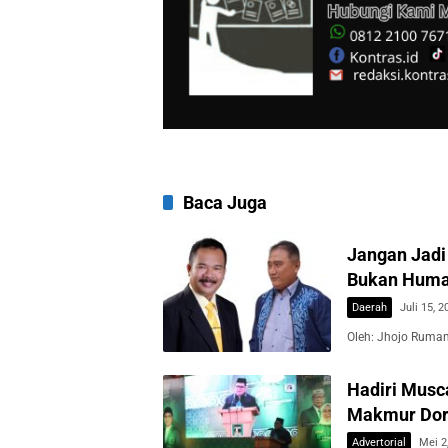
Baca Juga
Jangan Jadi 
Bukan Hum
Daerah
Juli 15, 2
Oleh: Jhojo Rumam
Hadiri Musc
Makmur Dor
Advertorial
Mei 2