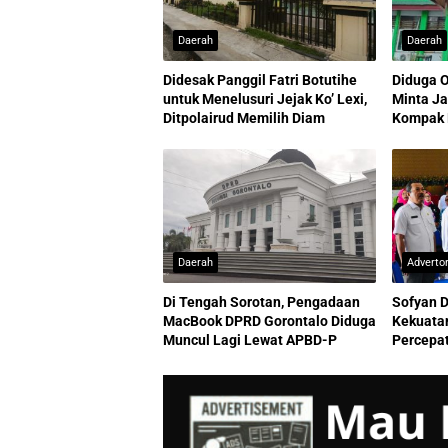
Daerah
Daerah
Didesak Panggil Fatri Botutihe
Diduga 
untuk Menelusuri Jejak Ko’ Lexi,
Minta Ja
Ditpolairud Memilih Diam
Kompak
Daerah
Advertor
Di Tengah Sorotan, Pengadaan
Sofyan 
MacBook DPRD Gorontalo Diduga
Kekuata
Muncul Lagi Lewat APBD-P
Percepa
Gorontal