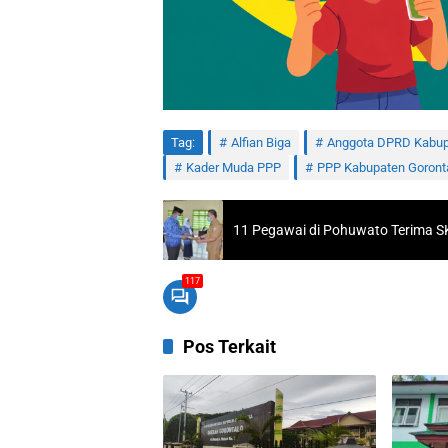
Tag:
Alfian Biga
Anggota DPRD Kabup
Kader Muda PPP
PPP Kabupaten Goront
11 Pegawai di Pohuwato Terima S
117
Pos Terkait