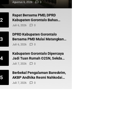
Ditpolairud Memilih Diam
Agustus 6, 2026
0
Rapat Bersama PMD, DPRD
2
Kabupaten Gorontalo Bahas
Program Strategis Perkuat
Juli 6, 2026
0
Pembangunan Desa
DPRD Kabupaten Gorontalo
3
Bersama PMD Mulai Matangkan
Pilkades 2027, Perda Jadi Sorotan
Juli 6, 2026
0
Kabupaten Gorontalo Dipercaya
4
Jadi Tuan Rumah O2SN, Sekda
Optimistis Raih Juara Umum
Juli 7, 2026
0
Berbekal Pengalaman Bareskrim,
5
AKBP Andhika Resmi Nahkodai
Polres Boltara
Juli 7, 2026
0