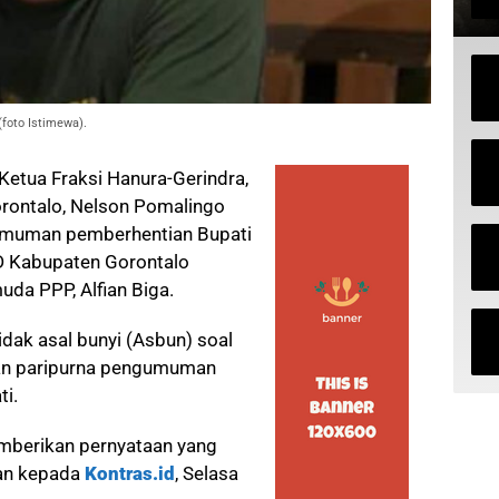
(foto Istimewa).
Ketua Fraksi Hanura-Gerindra,
rontalo, Nelson Pomalingo
umuman pemberhentian Bupati
D Kabupaten Gorontalo
da PPP, Alfian Biga.
dak asal bunyi (Asbun) soal
aan paripurna pengumuman
ti.
mberikan pernyataan yang
fian kepada
Kontras.id
, Selasa