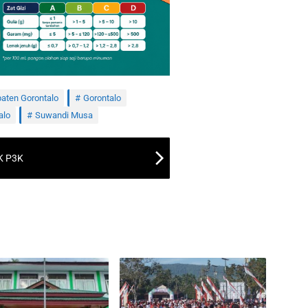
aten Gorontalo
Gorontalo
alo
Suwandi Musa
K P3K