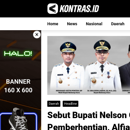
Langsung
ke
konten
Home
News
Nasional
Daerah
×
Daerah
Headline
Sebut Bupati Nelson
Pemberhentian, Alfi