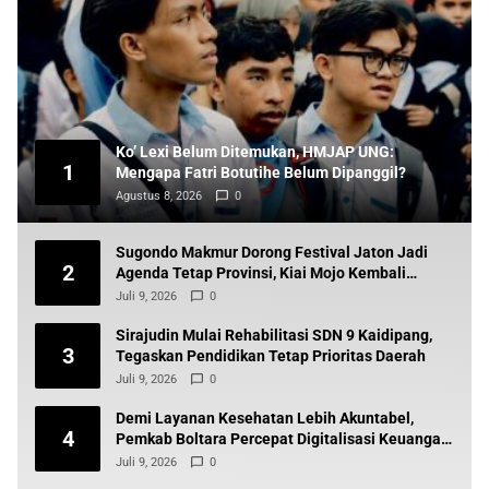
Ko’ Lexi Belum Ditemukan, HMJAP UNG:
1
Mengapa Fatri Botutihe Belum Dipanggil?
Agustus 8, 2026
0
Sugondo Makmur Dorong Festival Jaton Jadi
2
Agenda Tetap Provinsi, Kiai Mojo Kembali
Disuarakan
Juli 9, 2026
0
Sirajudin Mulai Rehabilitasi SDN 9 Kaidipang,
3
Tegaskan Pendidikan Tetap Prioritas Daerah
Juli 9, 2026
0
Demi Layanan Kesehatan Lebih Akuntabel,
4
Pemkab Boltara Percepat Digitalisasi Keuangan
BLUD
Juli 9, 2026
0