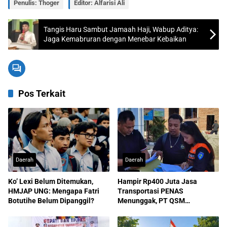
Penulis: Thoger
Editor: Alfarisi Ali
Tangis Haru Sambut Jamaah Haji, Wabup Aditya:
Jaga Kemabruran dengan Menebar Kebaikan
Pos Terkait
Daerah
Daerah
Ko’ Lexi Belum Ditemukan,
Hampir Rp400 Juta Jasa
HMJAP UNG: Mengapa Fatri
Transportasi PENAS
Botutihe Belum Dipanggil?
Menunggak, PT QSM
Dilaporkan ke Kejati