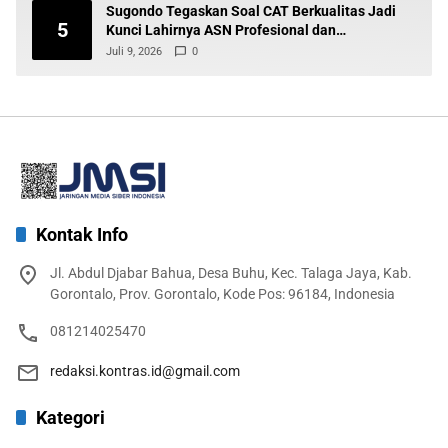
Sugondo Tegaskan Soal CAT Berkualitas Jadi
5
Kunci Lahirnya ASN Profesional dan
Berintegritas
Juli 9, 2026
0
Kontak Info
Jl. Abdul Djabar Bahua, Desa Buhu, Kec. Talaga Jaya, Kab.
Gorontalo, Prov. Gorontalo, Kode Pos: 96184, Indonesia
081214025470
redaksi.kontras.id@gmail.com
Kategori