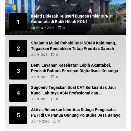
Kejati Didesak Telusuri Dugaan Pokir DPRD
1
Gorontalo di Balik Hibah KONI
Agustus 9, 2026
0
Sirajudin Mulai Rehabilitasi SDN 9 Kaidipang,
2
Tegaskan Pendidikan Tetap Prioritas Daerah
Juli 9, 2026
0
Demi Layanan Kesehatan Lebih Akuntabel,
3
Pemkab Boltara Percepat Digitalisasi Keuangan
BLUD
Juli 9, 2026
0
Sugondo Tegaskan Soal CAT Berkualitas Jadi
4
Kunci Lahirnya ASN Profesional dan
Berintegritas
Juli 9, 2026
0
Aktivis Beberkan Identitas Diduga Pengusaha
5
PETI di CA Panua Gunung Polutube Desa Balayo
Juli 10, 2026
0