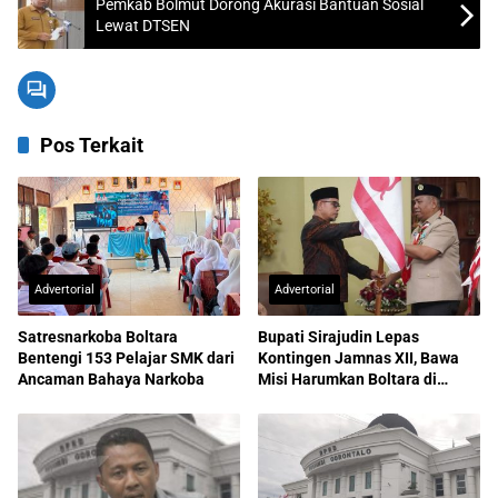
Pemkab Bolmut Dorong Akurasi Bantuan Sosial
Lewat DTSEN
Pos Terkait
Advertorial
Advertorial
Satresnarkoba Boltara
Bupati Sirajudin Lepas
Bentengi 153 Pelajar SMK dari
Kontingen Jamnas XII, Bawa
Ancaman Bahaya Narkoba
Misi Harumkan Boltara di
Nasional