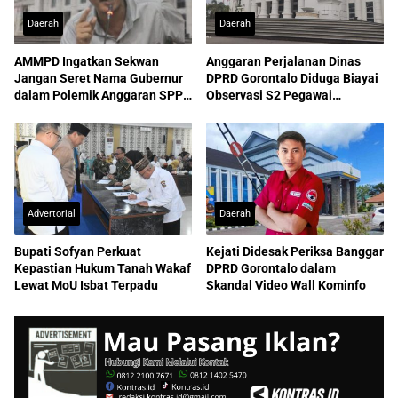
Daerah
Daerah
AMMPD Ingatkan Sekwan
Anggaran Perjalanan Dinas
Jangan Seret Nama Gubernur
DPRD Gorontalo Diduga Biayai
dalam Polemik Anggaran SPPD
Observasi S2 Pegawai
ASN
Sekretariat
Advertorial
Daerah
Bupati Sofyan Perkuat
Kejati Didesak Periksa Banggar
Kepastian Hukum Tanah Wakaf
DPRD Gorontalo dalam
Lewat MoU Isbat Terpadu
Skandal Video Wall Kominfo