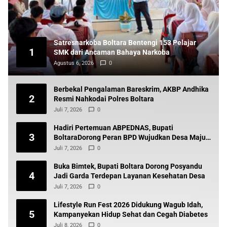
Satresnarkoba Boltara Bentengi 153 Pelajar
1
SMK dari Ancaman Bahaya Narkoba
Agustus 6, 2026
0
Berbekal Pengalaman Bareskrim, AKBP Andhika
2
Resmi Nahkodai Polres Boltara
Juli 7, 2026
0
Hadiri Pertemuan ABPEDNAS, Bupati
3
BoltaraDorong Peran BPD Wujudkan Desa Maju
dan Transparan
Juli 7, 2026
0
Buka Bimtek, Bupati Boltara Dorong Posyandu
4
Jadi Garda Terdepan Layanan Kesehatan Desa
Juli 7, 2026
0
Lifestyle Run Fest 2026 Didukung Wagub Idah,
5
Kampanyekan Hidup Sehat dan Cegah Diabetes
Juli 8, 2026
0