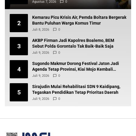
Agustus 7, 2026
0
Kemarau Picu Krisis Air, Pemda Boltara Bergerak
2
Bantu Puluhan Warga Komus Timur
Juli 8, 2026
0
AKBP Firman Jadi Kapolres Boalemo, BEM
3
Sebut Polda Gorontalo Tak Baik-Baik Saja
Juli 9, 2026
0
Sugondo Makmur Dorong Festival Jaton Jadi
4
Agenda Tetap Provinsi, Kiai Mojo Kembali
Disuarakan
Juli 9, 2026
0
Sirajudin Mulai Rehabilitasi SDN 9 Kaidipang,
5
Tegaskan Pendidikan Tetap Prioritas Daerah
Juli 9, 2026
0