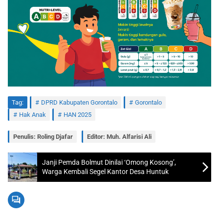
Tag:
DPRD Kabupaten Gorontalo
Gorontalo
Hak Anak
HAN 2025
Penulis: Roling Djafar
Editor: Muh. Alfarisi Ali
Janji Pemda Bolmut Dinilai ‘Omong Kosong’,
Warga Kembali Segel Kantor Desa Huntuk