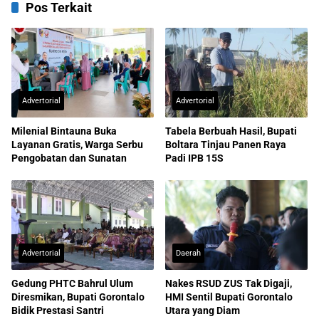
Pos Terkait
Advertorial
Advertorial
Milenial Bintauna Buka
Tabela Berbuah Hasil, Bupati
Layanan Gratis, Warga Serbu
Boltara Tinjau Panen Raya
Pengobatan dan Sunatan
Padi IPB 15S
Advertorial
Daerah
Gedung PHTC Bahrul Ulum
Nakes RSUD ZUS Tak Digaji,
Diresmikan, Bupati Gorontalo
HMI Sentil Bupati Gorontalo
Bidik Prestasi Santri
Utara yang Diam