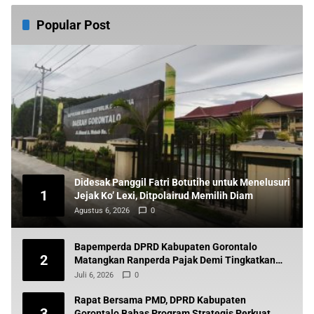
Popular Post
Didesak Panggil Fatri Botutihe untuk Menelusuri
1
Jejak Ko’ Lexi, Ditpolairud Memilih Diam
Agustus 6, 2026
0
Bapemperda DPRD Kabupaten Gorontalo
2
Matangkan Ranperda Pajak Demi Tingkatkan
Pendapatan Daerah
Juli 6, 2026
0
Rapat Bersama PMD, DPRD Kabupaten
3
Gorontalo Bahas Program Strategis Perkuat