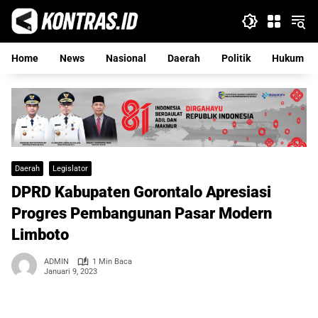
Langsung
ke
konten
Home
News
Nasional
Daerah
Politik
Hukum
Daerah
Legislator
DPRD Kabupaten Gorontalo Apresiasi
Progres Pembangunan Pasar Modern
Limboto
ADMIN
1 Min Baca
Januari 9, 2023