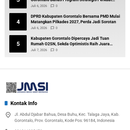
Pembangunan Desa
Juli 6, 2026
0
DPRD Kabupaten Gorontalo Bersama PMD Mulai
4
Matangkan Pilkades 2027, Perda Jadi Sorotan
Juli 6, 2026
0
Kabupaten Gorontalo Dipercaya Jadi Tuan
5
Rumah O2SN, Sekda Optimistis Raih Juara
Umum
Juli 7, 2026
0
Kontak Info
Jl. Abdul Djabar Bahua, Desa Buhu, Kec. Talaga Jaya, Kab.
Gorontalo, Prov. Gorontalo, Kode Pos: 96184, Indonesia