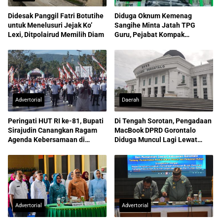
Didesak Panggil Fatri Botutihe
Diduga Oknum Kemenag
untuk Menelusuri Jejak Ko’
Sangihe Minta Jatah TPG
Lexi, Ditpolairud Memilih Diam
Guru, Pejabat Kompak
Membantah
Advertorial
Daerah
Peringati HUT RI ke-81, Bupati
Di Tengah Sorotan, Pengadaan
Sirajudin Canangkan Ragam
MacBook DPRD Gorontalo
Agenda Kebersamaan di
Diduga Muncul Lagi Lewat
Boltara
APBD-P
Advertorial
Advertorial