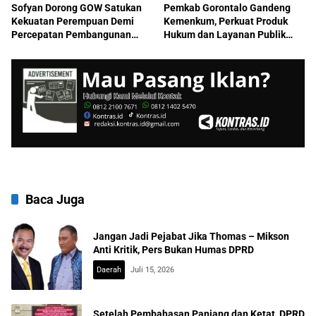
Sofyan Dorong GOW Satukan
Pemkab Gorontalo Gandeng
Kekuatan Perempuan Demi
Kemenkum, Perkuat Produk
Percepatan Pembangunan
Hukum dan Layanan Publik
Gorontalo Berkelanjutan
Berkualitas
Baca Juga
Jangan Jadi Pejabat Jika Thomas – Mikson
Anti Kritik, Pers Bukan Humas DPRD
Daerah
Juli 15, 2026
Setelah Pembahasan Panjang dan Ketat, DPRD