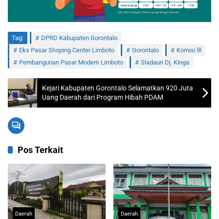
Tag:
DPRD Kabupaten Gorontalo
Eks Pasar Shoping Center Limboto
Gorontalo
Komisi lll
Pembangunan Pasar Modern Limboto
Sladauri Dj. Kinga
Kejari Kabupaten Gorontalo Selamatkan 920 Juta
Uang Daerah dari Program Hibah PDAM
Pos Terkait
Daerah
Daerah