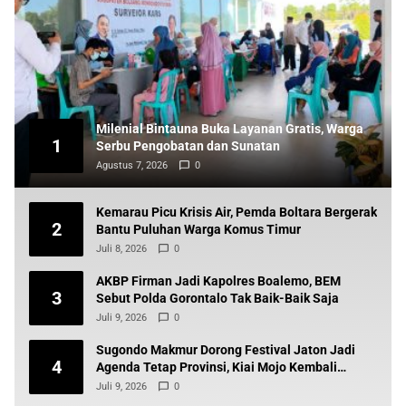
Milenial Bintauna Buka Layanan Gratis, Warga
1
Serbu Pengobatan dan Sunatan
Agustus 7, 2026
0
Kemarau Picu Krisis Air, Pemda Boltara Bergerak
2
Bantu Puluhan Warga Komus Timur
Juli 8, 2026
0
AKBP Firman Jadi Kapolres Boalemo, BEM
3
Sebut Polda Gorontalo Tak Baik-Baik Saja
Juli 9, 2026
0
Sugondo Makmur Dorong Festival Jaton Jadi
4
Agenda Tetap Provinsi, Kiai Mojo Kembali
Disuarakan
Juli 9, 2026
0