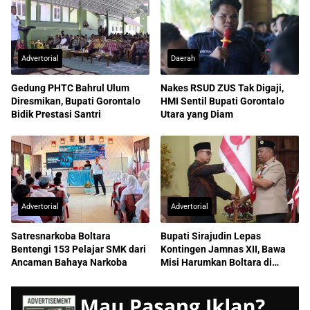
Advertorial
Daerah
Gedung PHTC Bahrul Ulum
Nakes RSUD ZUS Tak Digaji,
Diresmikan, Bupati Gorontalo
HMI Sentil Bupati Gorontalo
Bidik Prestasi Santri
Utara yang Diam
Advertorial
Advertorial
Satresnarkoba Boltara
Bupati Sirajudin Lepas
Bentengi 153 Pelajar SMK dari
Kontingen Jamnas XII, Bawa
Ancaman Bahaya Narkoba
Misi Harumkan Boltara di
Nasional