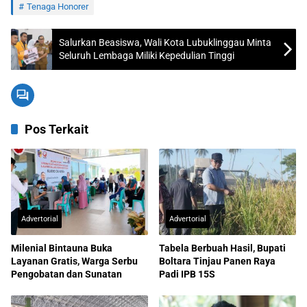
Tenaga Honorer
Salurkan Beasiswa, Wali Kota Lubuklinggau Minta
Seluruh Lembaga Miliki Kepedulian Tinggi
Pos Terkait
Advertorial
Advertorial
Milenial Bintauna Buka
Tabela Berbuah Hasil, Bupati
Layanan Gratis, Warga Serbu
Boltara Tinjau Panen Raya
Pengobatan dan Sunatan
Padi IPB 15S