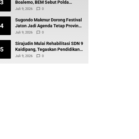
3
Boalemo, BEM Sebut Polda
Gorontalo Tak Baik-Baik Saja
Juli 9, 2026
0
Sugondo Makmur Dorong Festival
4
Jaton Jadi Agenda Tetap Provinsi,
Kiai Mojo Kembali Disuarakan
Juli 9, 2026
0
Sirajudin Mulai Rehabilitasi SDN 9
5
Kaidipang, Tegaskan Pendidikan
Tetap Prioritas Daerah
Juli 9, 2026
0