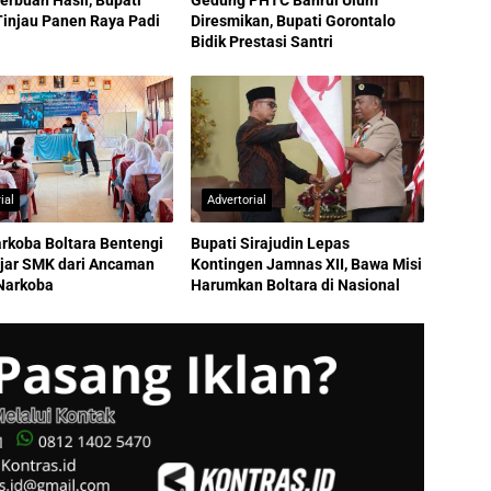
erbuah Hasil, Bupati
Gedung PHTC Bahrul Ulum
Tinjau Panen Raya Padi
Diresmikan, Bupati Gorontalo
Bidik Prestasi Santri
ial
Advertorial
rkoba Boltara Bentengi
Bupati Sirajudin Lepas
ajar SMK dari Ancaman
Kontingen Jamnas XII, Bawa Misi
Narkoba
Harumkan Boltara di Nasional