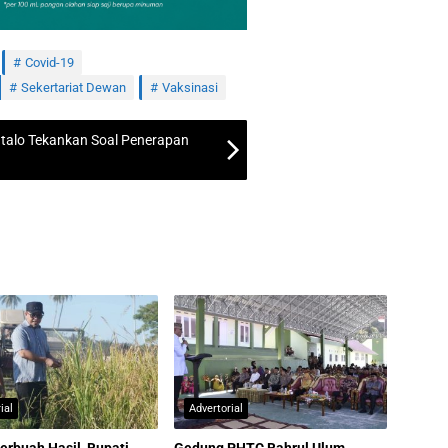
Covid-19
Sekertariat Dewan
Vaksinasi
ntalo Tekankan Soal Penerapan
ial
Advertorial