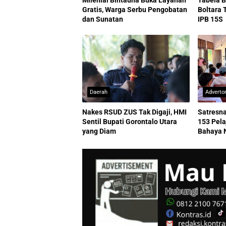
Milenial Bintauna Buka Layanan
Tabela B
Gratis, Warga Serbu Pengobatan
Boltara 
dan Sunatan
IPB 15S
Daerah
Advertor
Nakes RSUD ZUS Tak Digaji, HMI
Satresna
Sentil Bupati Gorontalo Utara
153 Pel
yang Diam
Bahaya 