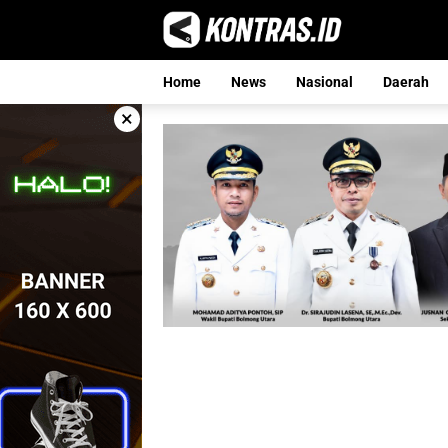
Langsung
ke
konten
Home
News
Nasional
Daerah
×