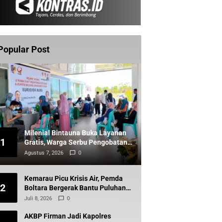
Popular Post
Milenial Bintauna Buka Layanan
1
Gratis, Warga Serbu Pengobatan
dan Sunatan
Agustus 7, 2026
0
Kemarau Picu Krisis Air, Pemda
2
Boltara Bergerak Bantu Puluhan
Warga Komus Timur
Juli 8, 2026
0
AKBP Firman Jadi Kapolres