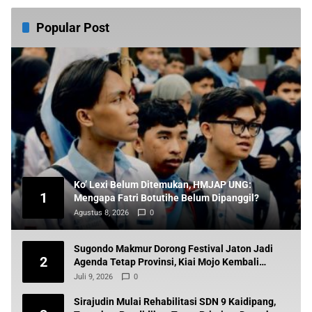
Popular Post
Ko’ Lexi Belum Ditemukan, HMJAP UNG:
1
Mengapa Fatri Botutihe Belum Dipanggil?
Agustus 8, 2026
0
Sugondo Makmur Dorong Festival Jaton Jadi
2
Agenda Tetap Provinsi, Kiai Mojo Kembali
Disuarakan
Juli 9, 2026
0
Sirajudin Mulai Rehabilitasi SDN 9 Kaidipang,