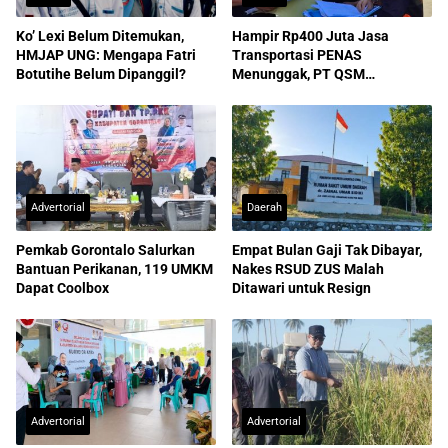
Ko’ Lexi Belum Ditemukan,
Hampir Rp400 Juta Jasa
HMJAP UNG: Mengapa Fatri
Transportasi PENAS
Botutihe Belum Dipanggil?
Menunggak, PT QSM
Dilaporkan ke Kejati
Advertorial
Daerah
Pemkab Gorontalo Salurkan
Empat Bulan Gaji Tak Dibayar,
Bantuan Perikanan, 119 UMKM
Nakes RSUD ZUS Malah
Dapat Coolbox
Ditawari untuk Resign
Advertorial
Advertorial