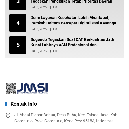
3
Tegaskan Pendidikan Tetap Prioritas Daerah
Juli 9, 2026
0
Demi Layanan Kesehatan Lebih Akuntabel,
4
Pemkab Boltara Percepat Digitalisasi Keuangan
BLUD
Juli 9, 2026
0
Sugondo Tegaskan Soal CAT Berkualitas Jadi
5
Kunci Lahirnya ASN Profesional dan
Berintegritas
Juli 9, 2026
0
Kontak Info
Jl. Abdul Djabar Bahua, Desa Buhu, Kec. Talaga Jaya, Kab.
Gorontalo, Prov. Gorontalo, Kode Pos: 96184, Indonesia