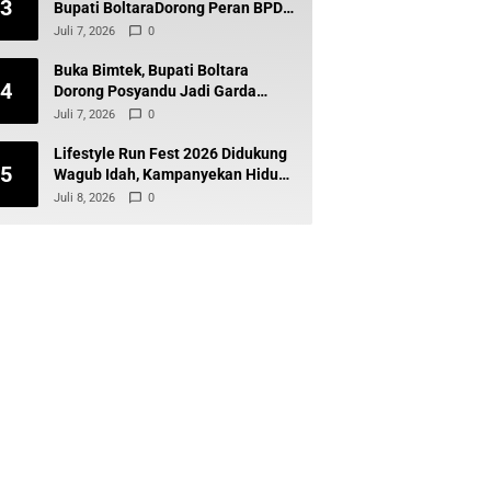
3
Bupati BoltaraDorong Peran BPD
Wujudkan Desa Maju dan
Juli 7, 2026
0
Transparan
Buka Bimtek, Bupati Boltara
4
Dorong Posyandu Jadi Garda
Terdepan Layanan Kesehatan
Juli 7, 2026
0
Desa
Lifestyle Run Fest 2026 Didukung
5
Wagub Idah, Kampanyekan Hidup
Sehat dan Cegah Diabetes
Juli 8, 2026
0