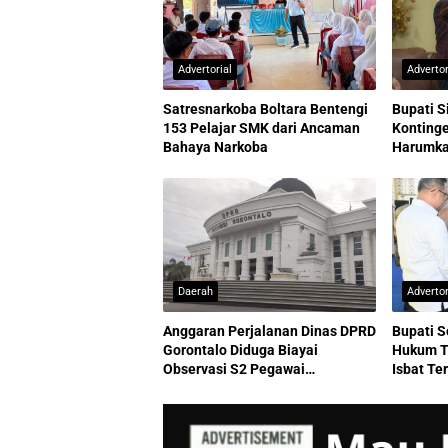
Advertorial
Advertor
Satresnarkoba Boltara Bentengi
Bupati S
153 Pelajar SMK dari Ancaman
Kontinge
Bahaya Narkoba
Harumkan
Daerah
Advertor
Anggaran Perjalanan Dinas DPRD
Bupati S
Gorontalo Diduga Biayai
Hukum T
Observasi S2 Pegawai
Isbat Te
Sekretariat