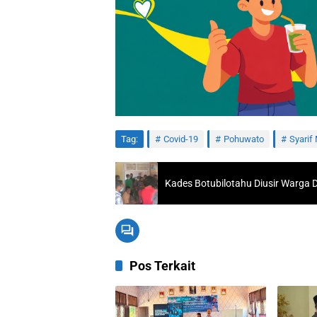
Tag:
Covid-19
Pohuwato
Syarif
Kades Botubilotahu Diusir Warga 
Pos Terkait