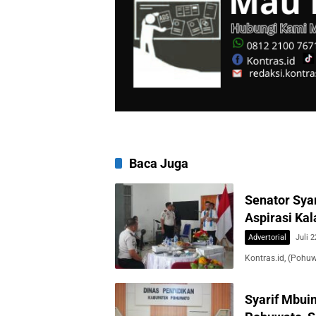
Baca Juga
Senator Sya
Aspirasi Ka
Advertorial
Juli 2
Kontras.id, (Pohu
Syarif Mbui