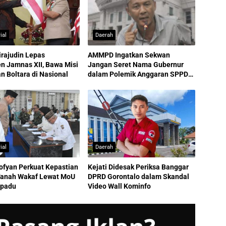
ial
Daerah
irajudin Lepas
AMMPD Ingatkan Sekwan
n Jamnas XII, Bawa Misi
Jangan Seret Nama Gubernur
 Boltara di Nasional
dalam Polemik Anggaran SPPD
ASN
ial
Daerah
ofyan Perkuat Kepastian
Kejati Didesak Periksa Banggar
anah Wakaf Lewat MoU
DPRD Gorontalo dalam Skandal
rpadu
Video Wall Kominfo