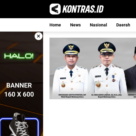
Langsung
ke
konten
Home
News
Nasional
Daerah
×