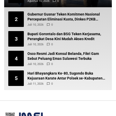
Agustus 10, 2026
0
Gubernur Gusnar Teken Komitmen Nasional
2
Percepatan Eliminasi Kusta, Dinkes P2KB
Siapkan Tindak Lanjut
Juli 10, 2026
0
Bupati Gorontalo dan BSG Teken Kerjasama,
3
Perangkat Desa Kini Mudah Akses Kredit
Juli 10, 2026
0
Osco Resmi Jadi Konsul Belanda, Fikri Gam
4
Sebut Peluang Emas Sulawesi Terbuka
Juli 10, 2026
0
Hari Bhayangkara Ke-80, Sugondo Buka
5
Kejuaraan Karate Antar Polsek se-Kabupaten
Gorontalo
Juli 11, 2026
0