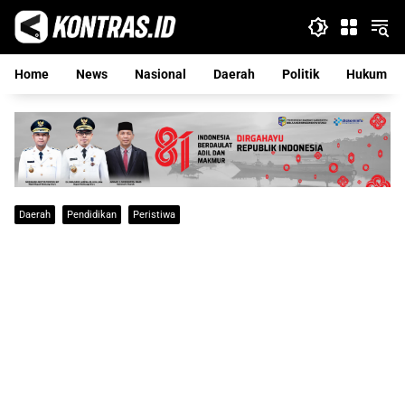
Langsung
ke
konten
Home
News
Nasional
Daerah
Politik
Hukum
Daerah
Pendidikan
Peristiwa