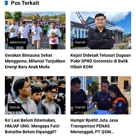
Pos Terkait
Advertorial
Daerah
Gerakan Bintauna Sehat
Kejati Didesak Telusuri Dugaan
Menggema, Milenial Tunjukkan
Pokir DPRD Gorontalo di Balik
Energi Baru Anak Muda
Hibah KONI
Daerah
Daerah
Ko’ Lexi Belum Ditemukan,
Hampir Rp400 Juta Jasa
HMJAP UNG: Mengapa Fatri
Transportasi PENAS
Botutihe Belum Dipanggil?
Menunggak, PT QSM