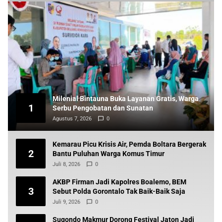
Milenial Bintauna Buka Layanan Gratis, Warga
1
Serbu Pengobatan dan Sunatan
Agustus 7, 2026
0
Kemarau Picu Krisis Air, Pemda Boltara Bergerak
2
Bantu Puluhan Warga Komus Timur
Juli 8, 2026
0
AKBP Firman Jadi Kapolres Boalemo, BEM
3
Sebut Polda Gorontalo Tak Baik-Baik Saja
Juli 9, 2026
0
Sugondo Makmur Dorong Festival Jaton Jadi