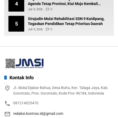
4
Agenda Tetap Provinsi, Kiai Mojo Kembali
Disuarakan
Juli 9, 2026
0
Sirajudin Mulai Rehabilitasi SDN 9 Kaidipang,
5
Tegaskan Pendidikan Tetap Prioritas Daerah
Juli 9, 2026
0
Kontak Info
Jl. Abdul Djabar Bahua, Desa Buhu, Kec. Talaga Jaya, Kab.
Gorontalo, Prov. Gorontalo, Kode Pos: 96184, Indonesia
081214025470
redaksi.kontras.id@gmail.com