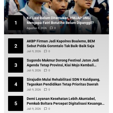
Ko’ Lexi Belum Ditemukan, HMJAP UNG:
1
Mengapa Fatri Botutihe Belum Dipanggil?
Agustus 8, 2026
0
AKBP Firman Jadi Kapolres Boalemo, BEM
2
Sebut Polda Gorontalo Tak Baik-Baik Saja
Juli 9, 2026
0
Sugondo Makmur Dorong Festival Jaton Jadi
3
Agenda Tetap Provinsi, Kiai Mojo Kembali
Disuarakan
Juli 9, 2026
0
Sirajudin Mulai Rehabilitasi SDN 9 Kaidipang,
4
Tegaskan Pendidikan Tetap Prioritas Daerah
Juli 9, 2026
0
Demi Layanan Kesehatan Lebih Akuntabel,
5
Pemkab Boltara Percepat Digitalisasi Keuangan
BLUD
Juli 9, 2026
0