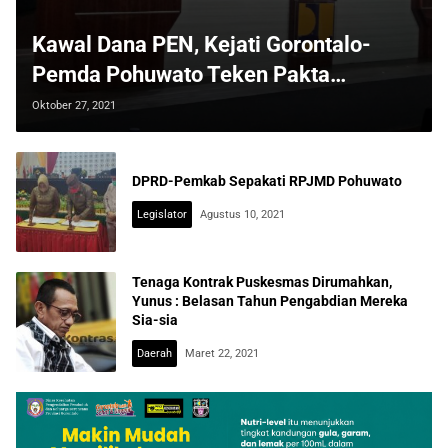
Kawal Dana PEN, Kejati Gorontalo-
Pemda Pohuwato Teken Pakta
Integritas
Oktober 27, 2021
DPRD-Pemkab Sepakati RPJMD Pohuwato
Legislator
Agustus 10, 2021
Tenaga Kontrak Puskesmas Dirumahkan,
Yunus : Belasan Tahun Pengabdian Mereka
Sia-sia
Daerah
Maret 22, 2021