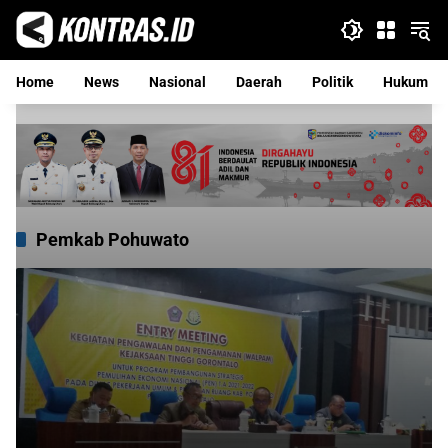
Langsung
ke
konten
Home
News
Nasional
Daerah
Politik
Hukum
Pemkab Pohuwato