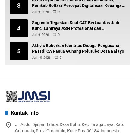
3
Pemkab Boltara Percepat Digitalisasi Keuangan
BLUD
Juli 9, 2026
0
Sugondo Tegaskan Soal CAT Berkualitas Jadi
4
Kunci Lahirnya ASN Profesional dan
Berintegritas
Juli 9, 2026
0
Aktivis Beberkan Identitas Diduga Pengusaha
5
PETI di CA Panua Gunung Polutube Desa Balayo
Juli 10, 2026
0
Kontak Info
Jl. Abdul Djabar Bahua, Desa Buhu, Kec. Talaga Jaya, Kab.
Gorontalo, Prov. Gorontalo, Kode Pos: 96184, Indonesia