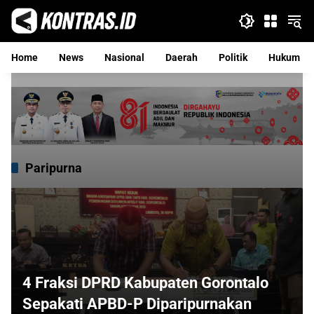
Langsung
ke
konten
Home
News
Nasional
Daerah
Politik
Hukum
Paripurna
4 Fraksi DPRD Kabupaten Gorontalo
Sepakati APBD-P Diparipurnakan