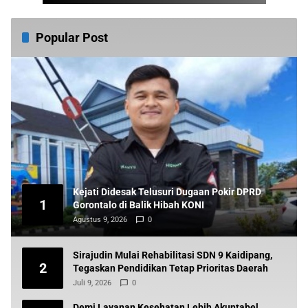
Popular Post
Kejati Didesak Telusuri Dugaan Pokir DPRD
1
Gorontalo di Balik Hibah KONI
Agustus 9, 2026
0
Sirajudin Mulai Rehabilitasi SDN 9 Kaidipang,
2
Tegaskan Pendidikan Tetap Prioritas Daerah
Juli 9, 2026
0
Demi Layanan Kesehatan Lebih Akuntabel,