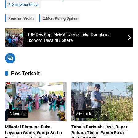
Sulawesi Utara
Penulis: Vickh
Editor: Roling Djafar
BUMDes Kopi Melejit, Usaha Telur Dongkrak
Ekonomi Desa di Boltara
Pos Terkait
Advertorial
Advertorial
Milenial Bintauna Buka
Tabela Berbuah Hasil, Bupati
Layanan Gratis, Warga Serbu
Boltara Tinjau Panen Raya