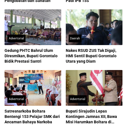
Pengobatan dan Sunatan
Padi IPB 15S
Advertorial
Daerah
Gedung PHTC Bahrul Ulum
Nakes RSUD ZUS Tak Digaji,
Diresmikan, Bupati Gorontalo
HMI Sentil Bupati Gorontalo
Bidik Prestasi Santri
Utara yang Diam
Advertorial
Advertorial
Satresnarkoba Boltara
Bupati Sirajudin Lepas
Bentengi 153 Pelajar SMK dari
Kontingen Jamnas XII, Bawa
Ancaman Bahaya Narkoba
Misi Harumkan Boltara di