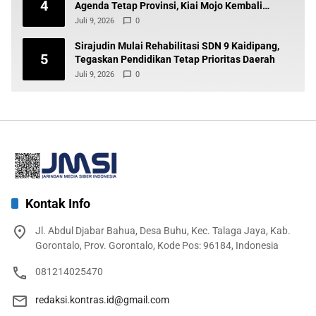
4
Agenda Tetap Provinsi, Kiai Mojo Kembali
Disuarakan
Juli 9, 2026
0
Sirajudin Mulai Rehabilitasi SDN 9 Kaidipang,
5
Tegaskan Pendidikan Tetap Prioritas Daerah
Juli 9, 2026
0
Kontak Info
Jl. Abdul Djabar Bahua, Desa Buhu, Kec. Talaga Jaya, Kab.
Gorontalo, Prov. Gorontalo, Kode Pos: 96184, Indonesia
081214025470
redaksi.kontras.id@gmail.com