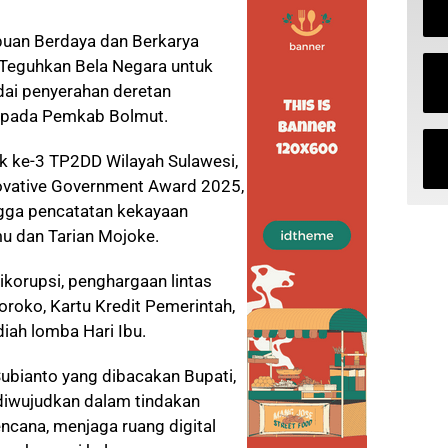
uan Berdaya dan Berkarya
“Teguhkan Bela Negara untuk
dai penyerahan deretan
kepada Pemkab Bolmut.
ik ke-3 TP2DD Wilayah Sulawesi,
novative Government Award 2025,
ingga pencatatan kekayaan
mu dan Tarian Mojoke.
tikorupsi, penghargaan lintas
roko, Kartu Kredit Pemerintah,
iah lomba Hari Ibu.
bianto yang dibacakan Bupati,
diwujudkan dalam tindakan
cana, menjaga ruang digital