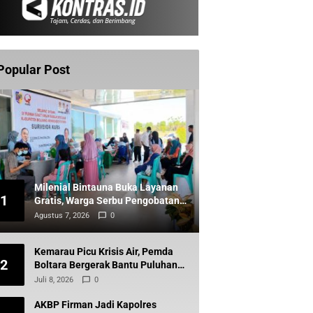
Popular Post
Milenial Bintauna Buka Layanan
1
Gratis, Warga Serbu Pengobatan
dan Sunatan
Agustus 7, 2026
0
Kemarau Picu Krisis Air, Pemda
2
Boltara Bergerak Bantu Puluhan
Warga Komus Timur
Juli 8, 2026
0
AKBP Firman Jadi Kapolres