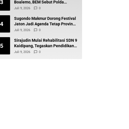
3
Boalemo, BEM Sebut Polda
Gorontalo Tak Baik-Baik Saja
Juli 9, 2026
0
Sugondo Makmur Dorong Festival
4
Jaton Jadi Agenda Tetap Provinsi,
Kiai Mojo Kembali Disuarakan
Juli 9, 2026
0
Sirajudin Mulai Rehabilitasi SDN 9
5
Kaidipang, Tegaskan Pendidikan
Tetap Prioritas Daerah
Juli 9, 2026
0