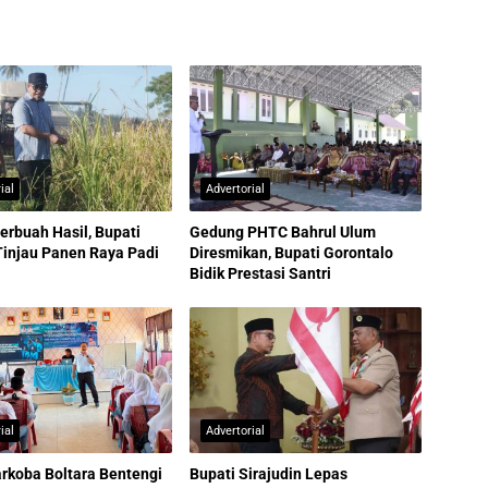
ial
Advertorial
erbuah Hasil, Bupati
Gedung PHTC Bahrul Ulum
Tinjau Panen Raya Padi
Diresmikan, Bupati Gorontalo
Bidik Prestasi Santri
ial
Advertorial
rkoba Boltara Bentengi
Bupati Sirajudin Lepas