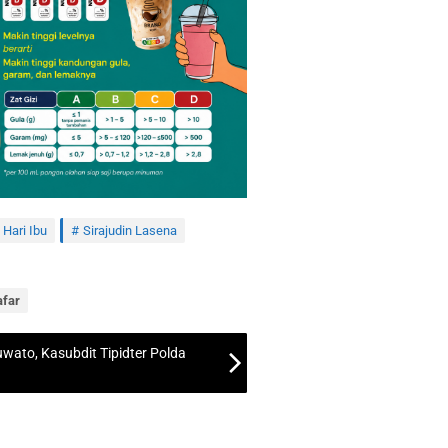
Hari Ibu
Sirajudin Lasena
afar
uwato, Kasubdit Tipidter Polda