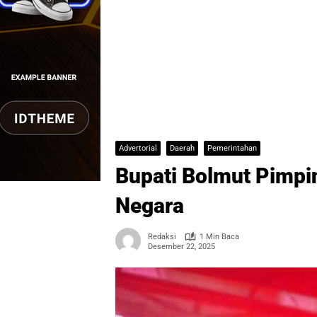
Advertorial
Daerah
Pemerintahan
Bupati Bolmut Pimpin
Negara
Redaksi
1 Min Baca
Desember 22, 2025