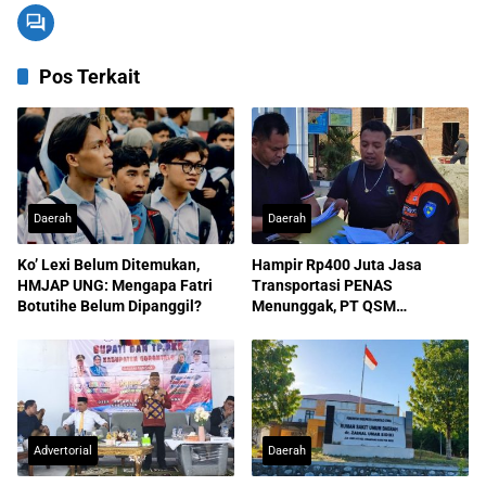
Pos Terkait
Daerah
Daerah
Ko’ Lexi Belum Ditemukan,
Hampir Rp400 Juta Jasa
HMJAP UNG: Mengapa Fatri
Transportasi PENAS
Botutihe Belum Dipanggil?
Menunggak, PT QSM
Dilaporkan ke Kejati
Advertorial
Daerah