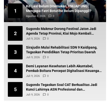
Ko’ Lexi Belum Ditemukan, HMJAP UNG:
1
Mengapa Fatri Botutihe Belum Dipanggil?
Agustus 8, 2026
0
Sugondo Makmur Dorong Festival Jaton Jadi
2
Agenda Tetap Provinsi, Kiai Mojo Kembali
Disuarakan
Juli 9, 2026
0
Sirajudin Mulai Rehabilitasi SDN 9 Kaidipang,
3
Tegaskan Pendidikan Tetap Prioritas Daerah
Juli 9, 2026
0
Demi Layanan Kesehatan Lebih Akuntabel,
4
Pemkab Boltara Percepat Digitalisasi Keuangan
BLUD
Juli 9, 2026
0
Sugondo Tegaskan Soal CAT Berkualitas Jadi
5
Kunci Lahirnya ASN Profesional dan
Berintegritas
Juli 9, 2026
0