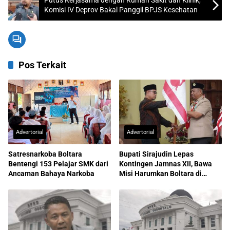
Putus Kerjasama dengan Rumah Sakit dan Klinik,
Komisi IV Deprov Bakal Panggil BPJS Kesehatan
Pos Terkait
Advertorial
Advertorial
Satresnarkoba Boltara
Bupati Sirajudin Lepas
Bentengi 153 Pelajar SMK dari
Kontingen Jamnas XII, Bawa
Ancaman Bahaya Narkoba
Misi Harumkan Boltara di
Nasional