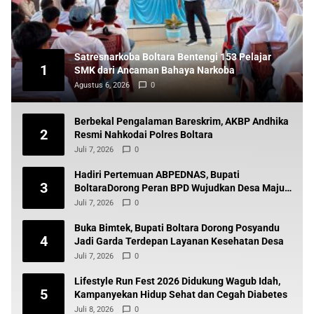
Satresnarkoba Boltara Bentengi 153 Pelajar
1
SMK dari Ancaman Bahaya Narkoba
Agustus 6, 2026
0
Berbekal Pengalaman Bareskrim, AKBP Andhika
2
Resmi Nahkodai Polres Boltara
Juli 7, 2026
0
Hadiri Pertemuan ABPEDNAS, Bupati
3
BoltaraDorong Peran BPD Wujudkan Desa Maju
dan Transparan
Juli 7, 2026
0
Buka Bimtek, Bupati Boltara Dorong Posyandu
4
Jadi Garda Terdepan Layanan Kesehatan Desa
Juli 7, 2026
0
Lifestyle Run Fest 2026 Didukung Wagub Idah,
5
Kampanyekan Hidup Sehat dan Cegah Diabetes
Juli 8, 2026
0