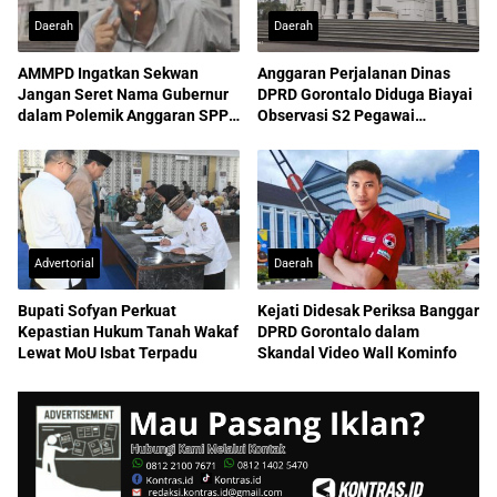
Daerah
Daerah
AMMPD Ingatkan Sekwan
Anggaran Perjalanan Dinas
Jangan Seret Nama Gubernur
DPRD Gorontalo Diduga Biayai
dalam Polemik Anggaran SPPD
Observasi S2 Pegawai
ASN
Sekretariat
Advertorial
Daerah
Bupati Sofyan Perkuat
Kejati Didesak Periksa Banggar
Kepastian Hukum Tanah Wakaf
DPRD Gorontalo dalam
Lewat MoU Isbat Terpadu
Skandal Video Wall Kominfo