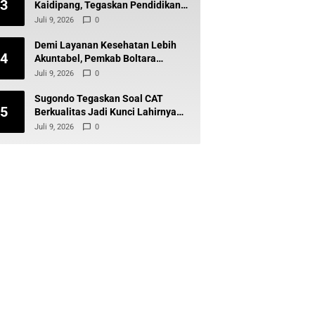
3
Kaidipang, Tegaskan Pendidikan
Tetap Prioritas Daerah
Juli 9, 2026
0
Demi Layanan Kesehatan Lebih
4
Akuntabel, Pemkab Boltara
Percepat Digitalisasi Keuangan
Juli 9, 2026
0
BLUD
Sugondo Tegaskan Soal CAT
5
Berkualitas Jadi Kunci Lahirnya
ASN Profesional dan Berintegritas
Juli 9, 2026
0