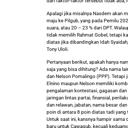
dari faktor-faktor tersebut tidak ada
Apalagi jika misalnya Nasdem akan 
maju ke Pilgub, yang pada Pemilu 202
suara, atau 20 – 23 % dari DPT. Wala
tidak memilih Rahmat Gobel, tetapi k
diatas jika dibandingkan Idah Syaida
Tony Uloli.
Pertanyaan berikut, apakah hanya n
saja yang bisa dihitung? Ada nama lai
dan Nelson Pomalingo (PPP). Tetapi ji
Elnino maupun Nelson memiliki kombin
pengalaman kontestasi, gagasan da
jaringan lintas partai, finansial, peri
dan relawan, jabatan, nama besar dan
poin di antara 8 poin diatas tadi yang 
Untuk saat ini, kansnya hampir sama 
baru untuk Cawagub, kecuali keduanya