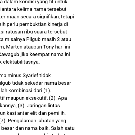
a dalam kondisi yang fit untuk
 diantara kelima nama tersebut
rimaan secara signifikan, tetapi
ih perlu pembuktian kinerja di
asi ratusan ribu suara tersebut
ika misalnya Pilgub masih 2 atau
m, Marten ataupun Tony hari ini
 Cawagub jika keempat nama ini
 elektabilitasnya.
a minus Syarief tidak
Pilgub tidak sekedar nama besar
lah kombinasi dari (1).
tif maupun eksekutif, (2). Apa
nya, (3). Jaringan lintas
munikasi antar elit dan pemilih.
 (7). Pengalaman jabatan yang
besar dan nama baik. Salah satu