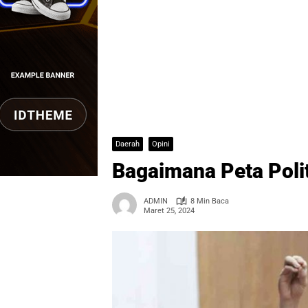
Daerah
Opini
Bagaimana Peta Poli
ADMIN
8 Min Baca
Maret 25, 2024