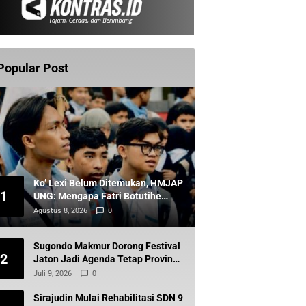
Popular Post
Ko’ Lexi Belum Ditemukan, HMJAP
1
UNG: Mengapa Fatri Botutihe
Belum Dipanggil?
Agustus 8, 2026
0
Sugondo Makmur Dorong Festival
2
Jaton Jadi Agenda Tetap Provinsi,
Kiai Mojo Kembali Disuarakan
Juli 9, 2026
0
Sirajudin Mulai Rehabilitasi SDN 9