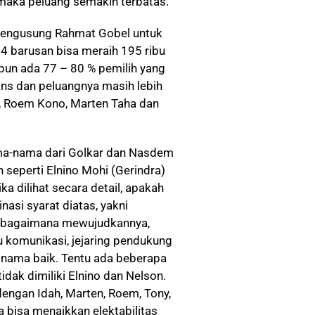
, maka peluang semakin terbatas.
mengusung Rahmat Gobel untuk
4 barusan bisa meraih 195 ribu
upun ada 77 – 80 % pemilih yang
ans dan peluangnya masih lebih
h, Roem Kono, Marten Taha dan
ama-nama dari Golkar dan Nasdem
n seperti Elnino Mohi (Gerindra)
ka dilihat secara detail, apakah
asi syarat diatas, yakni
n bagaimana mewujudkannya,
laku komunikasi, jejaring pendukung
 nama baik. Tentu ada beberapa
tidak dimiliki Elnino dan Nelson.
dengan Idah, Marten, Roem, Tony,
 bisa menaikkan elektabilitas