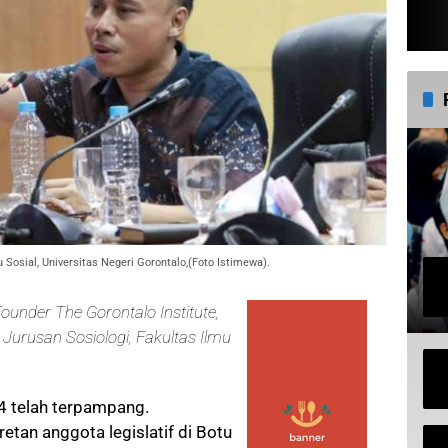
u Sosial, Universitas Negeri Gorontalo,(Foto Istimewa).
ounder The Gorontalo Institute,
i Jurusan Sosiologi, Fakultas Ilmu
4 telah terpampang.
etan anggota legislatif di Botu