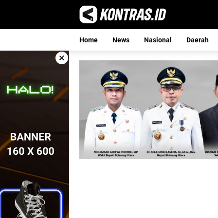
Langsung
ke
konten
Home
News
Nasional
Daerah
×