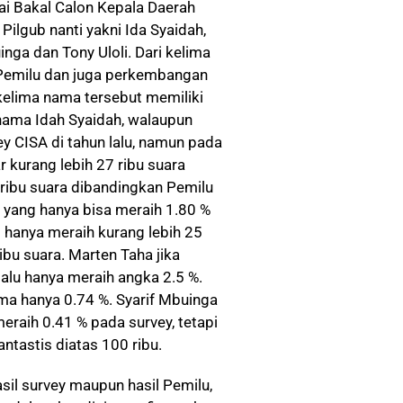
i Bakal Calon Kepala Daerah
ilgub nanti yakni Ida Syaidah,
nga dan Tony Uloli. Dari kelima
l Pemilu dan juga perkembangan
i kelima nama tersebut memiliki
 nama Idah Syaidah, walaupun
y CISA di tahun lalu, namun pada
 kurang lebih 27 ribu suara
 ribu suara dibandingkan Pemilu
yang hanya bisa meraih 1.80 %
 hanya meraih kurang lebih 25
 ribu suara. Marten Taha jika
lalu hanya meraih angka 2.5 %.
ma hanya 0.74 %. Syarif Mbuinga
eraih 0.41 % pada survey, tetapi
ntastis diatas 100 ribu.
asil survey maupun hasil Pemilu,