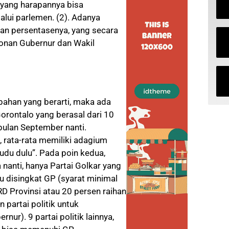
, yang harapannya bisa
alui parlemen. (2). Adanya
 dan persentasenya, yang secara
lonan Gubernur dan Wakil
ubahan yang berarti, maka ada
orontalo yang berasal dari 10
 bulan September nanti.
, rata-rata memiliki adagium
dudu dulu”. Pada poin kedua,
nanti, hanya Partai Golkar yang
u disingkat GP (syarat minimal
RD Provinsi atau 20 persen raihan
n partai politik untuk
ur). 9 partai politik lainnya,