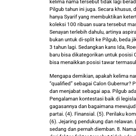
kelima nama tersebut tidak lagi berad
Pilgub tahun ini juga. Secara khusus,
hanya Syarif yang membuktikan keterte
koleksi 100 ribuan suara tersebut mas
Senayan terlebih dahulu, artinya aspir
bukan untuk di-split ke Pilgub, beda j
3 tahun lagi. Sedangkan kans Ida, Roe
baru bisa dikategorikan untuk posisi
bisa menaikkan posisi tawar termasuk
Mengapa demikian, apakah kelima nam
“qualified” sebagai Calon Gubernur? 
dan menjabat sebagai apa. Pilgub ada
Pengalaman kontestasi baik di legisla
gagasannya dan bagaimana mewujudkan
partai. (4). Finansial. (5). Perilaku ko
(6). Jejaring pendukung dan relawan.
sedang dan pernah diemban. 8. Nama 