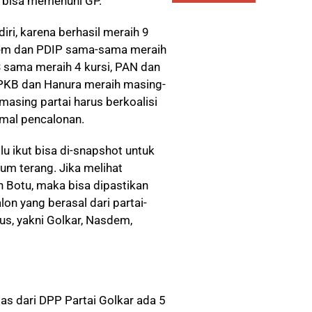
r bisa memenuhi GP.
ri, karena berhasil meraih 9
dem dan PDIP sama-sama meraih
S sama meraih 4 kursi, PAN dan
 PKB dan Hanura meraih masing-
-masing partai harus berkoalisi
mal pencalonan.
lu ikut bisa di-snapshot untuk
lum terang. Jika melihat
n Botu, maka bisa dipastikan
lon yang berasal dari partai-
ius, yakni Golkar, Nasdem,
gas dari DPP Partai Golkar ada 5