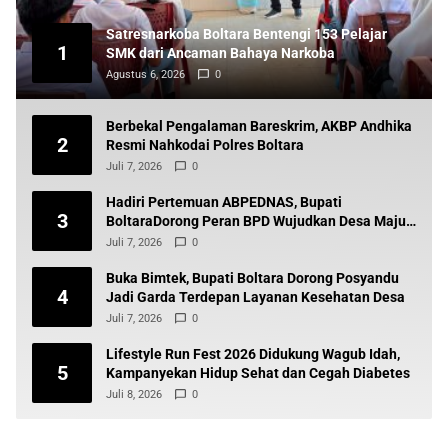
Satresnarkoba Boltara Bentengi 153 Pelajar
1
SMK dari Ancaman Bahaya Narkoba
Agustus 6, 2026
0
Berbekal Pengalaman Bareskrim, AKBP Andhika
2
Resmi Nahkodai Polres Boltara
Juli 7, 2026
0
Hadiri Pertemuan ABPEDNAS, Bupati
3
BoltaraDorong Peran BPD Wujudkan Desa Maju
dan Transparan
Juli 7, 2026
0
Buka Bimtek, Bupati Boltara Dorong Posyandu
4
Jadi Garda Terdepan Layanan Kesehatan Desa
Juli 7, 2026
0
Lifestyle Run Fest 2026 Didukung Wagub Idah,
5
Kampanyekan Hidup Sehat dan Cegah Diabetes
Juli 8, 2026
0