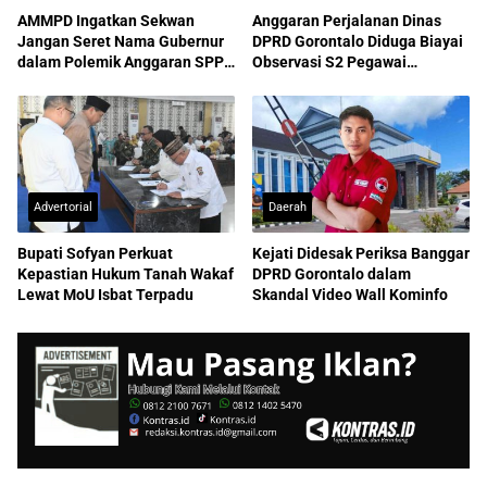
AMMPD Ingatkan Sekwan
Anggaran Perjalanan Dinas
Jangan Seret Nama Gubernur
DPRD Gorontalo Diduga Biayai
dalam Polemik Anggaran SPPD
Observasi S2 Pegawai
ASN
Sekretariat
Advertorial
Daerah
Bupati Sofyan Perkuat
Kejati Didesak Periksa Banggar
Kepastian Hukum Tanah Wakaf
DPRD Gorontalo dalam
Lewat MoU Isbat Terpadu
Skandal Video Wall Kominfo