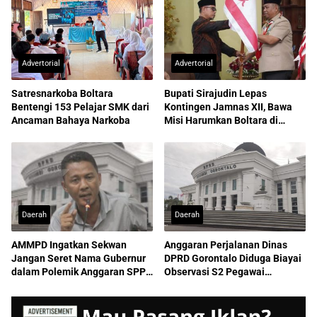
Advertorial
Advertorial
Satresnarkoba Boltara
Bupati Sirajudin Lepas
Bentengi 153 Pelajar SMK dari
Kontingen Jamnas XII, Bawa
Ancaman Bahaya Narkoba
Misi Harumkan Boltara di
Nasional
Daerah
Daerah
AMMPD Ingatkan Sekwan
Anggaran Perjalanan Dinas
Jangan Seret Nama Gubernur
DPRD Gorontalo Diduga Biayai
dalam Polemik Anggaran SPPD
Observasi S2 Pegawai
ASN
Sekretariat