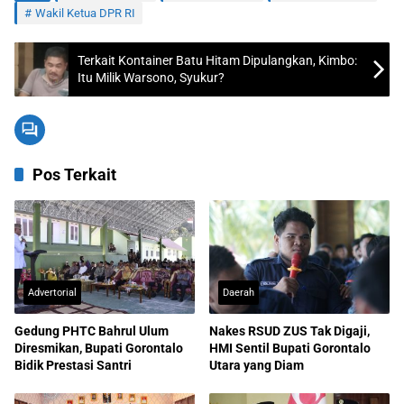
Wakil Ketua DPR RI
Terkait Kontainer Batu Hitam Dipulangkan, Kimbo:
Itu Milik Warsono, Syukur?
Pos Terkait
Advertorial
Daerah
Gedung PHTC Bahrul Ulum
Nakes RSUD ZUS Tak Digaji,
Diresmikan, Bupati Gorontalo
HMI Sentil Bupati Gorontalo
Bidik Prestasi Santri
Utara yang Diam