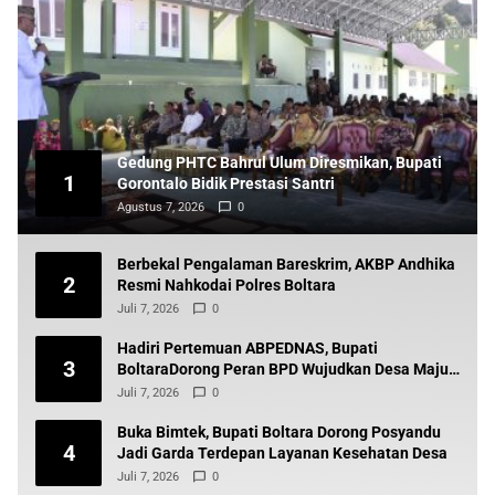
Gedung PHTC Bahrul Ulum Diresmikan, Bupati
1
Gorontalo Bidik Prestasi Santri
Agustus 7, 2026
0
Berbekal Pengalaman Bareskrim, AKBP Andhika
2
Resmi Nahkodai Polres Boltara
Juli 7, 2026
0
Hadiri Pertemuan ABPEDNAS, Bupati
3
BoltaraDorong Peran BPD Wujudkan Desa Maju
dan Transparan
Juli 7, 2026
0
Buka Bimtek, Bupati Boltara Dorong Posyandu
4
Jadi Garda Terdepan Layanan Kesehatan Desa
Juli 7, 2026
0