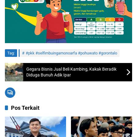
Tag:
#pkk #selfimbuingamonoarfa #pohuwato #gorontalo
Gegara Bisnis Jual Beli Kambing, Kakak Beradik
Diduga Bunuh Adik Ipar
Pos Terkait