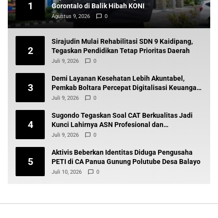
1
Gorontalo di Balik Hibah KONI
Agustus 9, 2026
0
Sirajudin Mulai Rehabilitasi SDN 9 Kaidipang,
2
Tegaskan Pendidikan Tetap Prioritas Daerah
Juli 9, 2026
0
Demi Layanan Kesehatan Lebih Akuntabel,
3
Pemkab Boltara Percepat Digitalisasi Keuangan
BLUD
Juli 9, 2026
0
Sugondo Tegaskan Soal CAT Berkualitas Jadi
4
Kunci Lahirnya ASN Profesional dan
Berintegritas
Juli 9, 2026
0
Aktivis Beberkan Identitas Diduga Pengusaha
5
PETI di CA Panua Gunung Polutube Desa Balayo
Juli 10, 2026
0