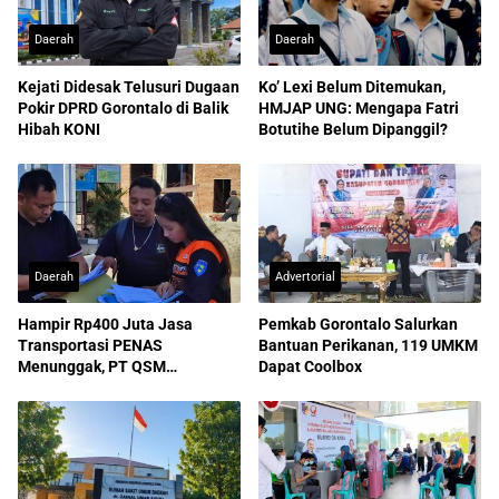
Daerah
Daerah
Kejati Didesak Telusuri Dugaan
Ko’ Lexi Belum Ditemukan,
Pokir DPRD Gorontalo di Balik
HMJAP UNG: Mengapa Fatri
Hibah KONI
Botutihe Belum Dipanggil?
Daerah
Advertorial
Hampir Rp400 Juta Jasa
Pemkab Gorontalo Salurkan
Transportasi PENAS
Bantuan Perikanan, 119 UMKM
Menunggak, PT QSM
Dapat Coolbox
Dilaporkan ke Kejati