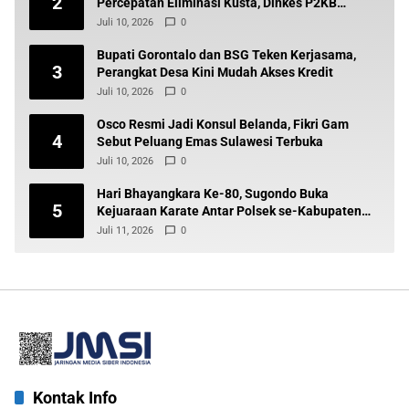
2
Percepatan Eliminasi Kusta, Dinkes P2KB
Siapkan Tindak Lanjut
Juli 10, 2026
0
Bupati Gorontalo dan BSG Teken Kerjasama,
3
Perangkat Desa Kini Mudah Akses Kredit
Juli 10, 2026
0
Osco Resmi Jadi Konsul Belanda, Fikri Gam
4
Sebut Peluang Emas Sulawesi Terbuka
Juli 10, 2026
0
Hari Bhayangkara Ke-80, Sugondo Buka
5
Kejuaraan Karate Antar Polsek se-Kabupaten
Gorontalo
Juli 11, 2026
0
Kontak Info