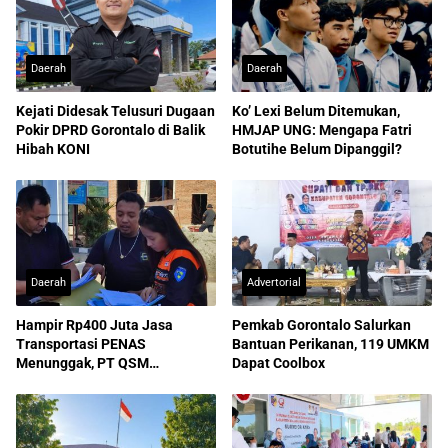
Daerah
Daerah
Kejati Didesak Telusuri Dugaan
Ko’ Lexi Belum Ditemukan,
Pokir DPRD Gorontalo di Balik
HMJAP UNG: Mengapa Fatri
Hibah KONI
Botutihe Belum Dipanggil?
Daerah
Advertorial
Hampir Rp400 Juta Jasa
Pemkab Gorontalo Salurkan
Transportasi PENAS
Bantuan Perikanan, 119 UMKM
Menunggak, PT QSM
Dapat Coolbox
Dilaporkan ke Kejati