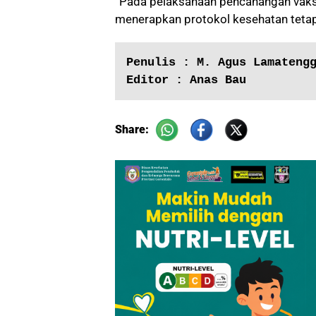
“Pada pelaksanaan pencanangan vaksi
menerapkan protokol kesehatan tetap d
Penulis : M. Agus Lamateng
Editor : Anas Bau
Share: