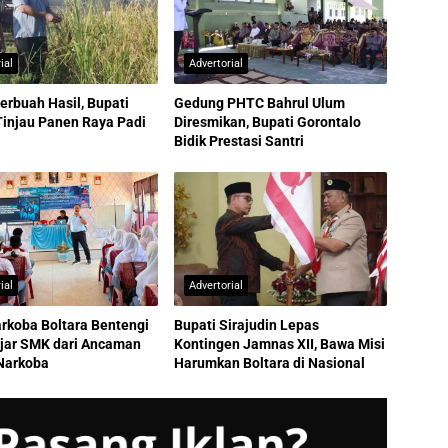
ial
Advertorial
erbuah Hasil, Bupati
Gedung PHTC Bahrul Ulum
Tinjau Panen Raya Padi
Diresmikan, Bupati Gorontalo
Bidik Prestasi Santri
ial
Advertorial
rkoba Boltara Bentengi
Bupati Sirajudin Lepas
ajar SMK dari Ancaman
Kontingen Jamnas XII, Bawa Misi
Narkoba
Harumkan Boltara di Nasional