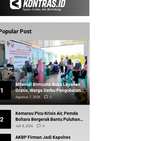
Popular Post
Milenial Bintauna Buka Layanan
1
Gratis, Warga Serbu Pengobatan
dan Sunatan
Agustus 7, 2026
0
Kemarau Picu Krisis Air, Pemda
2
Boltara Bergerak Bantu Puluhan
Warga Komus Timur
Juli 8, 2026
0
AKBP Firman Jadi Kapolres