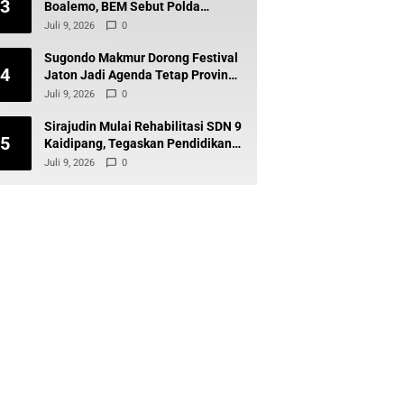
3
Boalemo, BEM Sebut Polda
Gorontalo Tak Baik-Baik Saja
Juli 9, 2026
0
Sugondo Makmur Dorong Festival
4
Jaton Jadi Agenda Tetap Provinsi,
Kiai Mojo Kembali Disuarakan
Juli 9, 2026
0
Sirajudin Mulai Rehabilitasi SDN 9
5
Kaidipang, Tegaskan Pendidikan
Tetap Prioritas Daerah
Juli 9, 2026
0