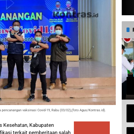
a pencanangan vaksinasi Covid-19, Rabu (03/02),(foto Agus/Kontras.id).
s Kesehatan, Kabupaten
fikasi terkait pemberitaan salah