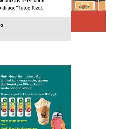
nasi Covid-19, kami
ijaga,” tutup Rizal.
go