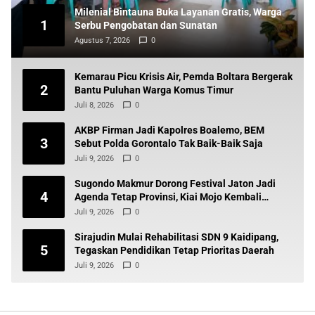
Milenial Bintauna Buka Layanan Gratis, Warga
1
Serbu Pengobatan dan Sunatan
Agustus 7, 2026
0
Kemarau Picu Krisis Air, Pemda Boltara Bergerak
2
Bantu Puluhan Warga Komus Timur
Juli 8, 2026
0
AKBP Firman Jadi Kapolres Boalemo, BEM
3
Sebut Polda Gorontalo Tak Baik-Baik Saja
Juli 9, 2026
0
Sugondo Makmur Dorong Festival Jaton Jadi
4
Agenda Tetap Provinsi, Kiai Mojo Kembali
Disuarakan
Juli 9, 2026
0
Sirajudin Mulai Rehabilitasi SDN 9 Kaidipang,
5
Tegaskan Pendidikan Tetap Prioritas Daerah
Juli 9, 2026
0