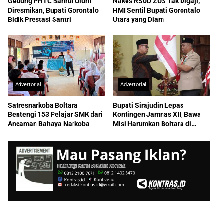
Gedung PHTC Bahrul Ulum
Nakes RSUD ZUS Tak Digaji,
Diresmikan, Bupati Gorontalo
HMI Sentil Bupati Gorontalo
Bidik Prestasi Santri
Utara yang Diam
Advertorial
Advertorial
Satresnarkoba Boltara
Bupati Sirajudin Lepas
Bentengi 153 Pelajar SMK dari
Kontingen Jamnas XII, Bawa
Ancaman Bahaya Narkoba
Misi Harumkan Boltara di
Nasional