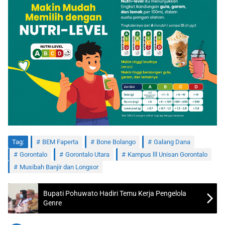
Tag:
BEM Faperta
Bone Bolango
Galang Dana
Gorontalo
Gorontalo Utara
Kampus lll Unisan Gorontalo
Musibah Banjir dan Longsor
Bupati Pohuwato Hadiri Temu Kerja Pengelola
Genre