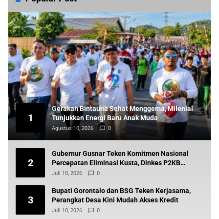
Gerakan Bintauna Sehat Menggema, Milenial
1
Tunjukkan Energi Baru Anak Muda
Agustus 10, 2026
0
Gubernur Gusnar Teken Komitmen Nasional
2
Percepatan Eliminasi Kusta, Dinkes P2KB
Siapkan Tindak Lanjut
Juli 10, 2026
0
Bupati Gorontalo dan BSG Teken Kerjasama,
3
Perangkat Desa Kini Mudah Akses Kredit
Juli 10, 2026
0