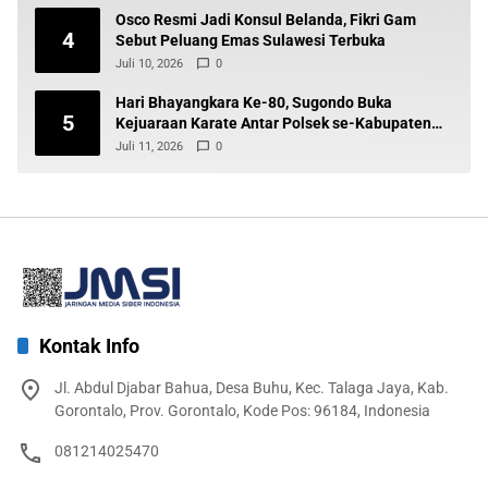
Osco Resmi Jadi Konsul Belanda, Fikri Gam
4
Sebut Peluang Emas Sulawesi Terbuka
Juli 10, 2026
0
Hari Bhayangkara Ke-80, Sugondo Buka
5
Kejuaraan Karate Antar Polsek se-Kabupaten
Gorontalo
Juli 11, 2026
0
Kontak Info
Jl. Abdul Djabar Bahua, Desa Buhu, Kec. Talaga Jaya, Kab.
Gorontalo, Prov. Gorontalo, Kode Pos: 96184, Indonesia
081214025470