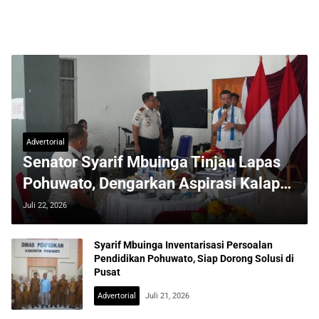
Advertorial
Senator Syarif Mbuinga Tinjau Lapas
Pohuwato, Dengarkan Aspirasi Kalapas
dan Warga Binaan Secara Langsung
Juli 22, 2026
Syarif Mbuinga Inventarisasi Persoalan
Pendidikan Pohuwato, Siap Dorong Solusi di
Pusat
Advertorial
Juli 21, 2026