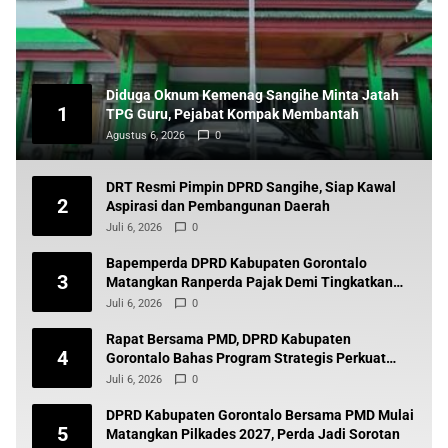
Diduga Oknum Kemenag Sangihe Minta Jatah
1
TPG Guru, Pejabat Kompak Membantah
Agustus 6, 2026
0
DRT Resmi Pimpin DPRD Sangihe, Siap Kawal
2
Aspirasi dan Pembangunan Daerah
Juli 6, 2026
0
Bapemperda DPRD Kabupaten Gorontalo
3
Matangkan Ranperda Pajak Demi Tingkatkan
Pendapatan Daerah
Juli 6, 2026
0
Rapat Bersama PMD, DPRD Kabupaten
4
Gorontalo Bahas Program Strategis Perkuat
Pembangunan Desa
Juli 6, 2026
0
DPRD Kabupaten Gorontalo Bersama PMD Mulai
5
Matangkan Pilkades 2027, Perda Jadi Sorotan