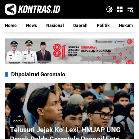
Langsung
ke
konten
Home
News
Nasional
Daerah
Politik
Hukum
Ditpolairud Gorontalo
Daerah
Telusuri Jejak Ko’ Lexi, HMJAP UNG