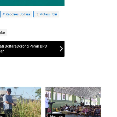
Kapolres Boltara
Mutasi Polri
afar
ti BoltaraDorong Peran BPD
ran
ial
Advertorial