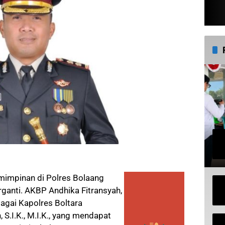
impinan di Polres Bolaang
ganti. AKBP Andhika Fitransyah,
bagai Kapolres Boltara
S.I.K., M.I.K., yang mendapat