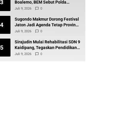
3
Boalemo, BEM Sebut Polda
Gorontalo Tak Baik-Baik Saja
Juli 9, 2026
0
Sugondo Makmur Dorong Festival
4
Jaton Jadi Agenda Tetap Provinsi,
Kiai Mojo Kembali Disuarakan
Juli 9, 2026
0
Sirajudin Mulai Rehabilitasi SDN 9
5
Kaidipang, Tegaskan Pendidikan
Tetap Prioritas Daerah
Juli 9, 2026
0