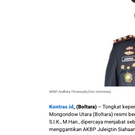
AKBP Andhika Fitransyah,(foto Istimewa).
Kontras.id
, (Boltara)
– Tongkat kepem
Mongondow Utara (Boltara) resmi ber
S.I.K., M.Han., dipercaya menjabat se
menggantikan AKBP Juleigtin Siahaan, 