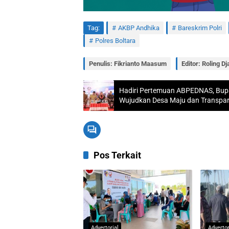
Tag:
AKBP Andhika
Bareskrim Polri
Polres Boltara
Penulis: Fikrianto Maasum
Editor: Roling Dj
Hadiri Pertemuan ABPEDNAS, Bupa
Wujudkan Desa Maju dan Transpa
Pos Terkait
Advertorial
Advertor