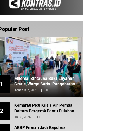
Popular Post
Milenial Bintauna Buka Layanan
1
Gratis, Warga Serbu Pengobatan
dan Sunatan
Agustus 7, 2026
0
Kemarau Picu Krisis Air, Pemda
2
Boltara Bergerak Bantu Puluhan
Warga Komus Timur
Juli 8, 2026
0
AKBP Firman Jadi Kapolres