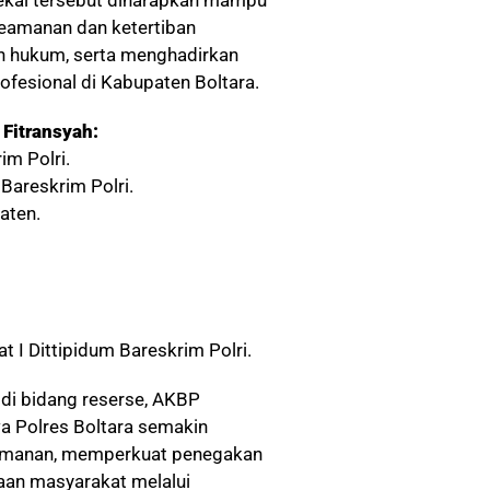
ekal tersebut diharapkan mampu
eamanan dan ketertiban
n hukum, serta menghadirkan
ofesional di Kabupaten Boltara.
Fitransyah:
im Polri.
 Bareskrim Polri.
aten.
 I Dittipidum Bareskrim Polri.
di bidang reserse, AKBP
Polres Boltara semakin
eamanan, memperkuat penegakan
aan masyarakat melalui