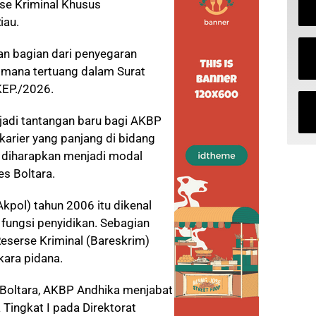
rse Kriminal Khusus
iau.
an bagian dari penyegaran
aimana tertuang dalam Surat
KEP./2026.
jadi tantangan baru bagi AKBP
karier yang panjang di bidang
a diharapkan menjadi modal
s Boltara.
kpol) tahun 2006 itu dikenal
 fungsi penyidikan. Sebagian
Reserse Kriminal (Bareskrim)
kara pidana.
 Boltara, AKBP Andhika menjabat
Tingkat I pada Direktorat