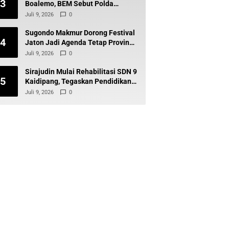
3
Boalemo, BEM Sebut Polda
Gorontalo Tak Baik-Baik Saja
Juli 9, 2026
0
Sugondo Makmur Dorong Festival
4
Jaton Jadi Agenda Tetap Provinsi,
Kiai Mojo Kembali Disuarakan
Juli 9, 2026
0
Sirajudin Mulai Rehabilitasi SDN 9
5
Kaidipang, Tegaskan Pendidikan
Tetap Prioritas Daerah
Juli 9, 2026
0