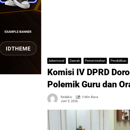
Advertorial
Daerah
Pemerintahan
Pendidikan
Komisi IV DPRD Doro
Polemik Guru dan Or
Redaksi
3 Min Baca
Juni 9, 2026