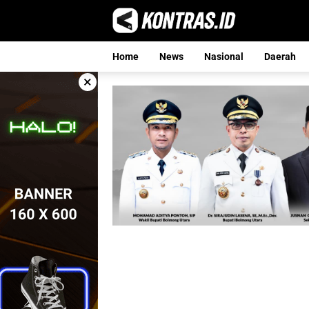
Langsung
ke
konten
Home
News
Nasional
Daerah
×