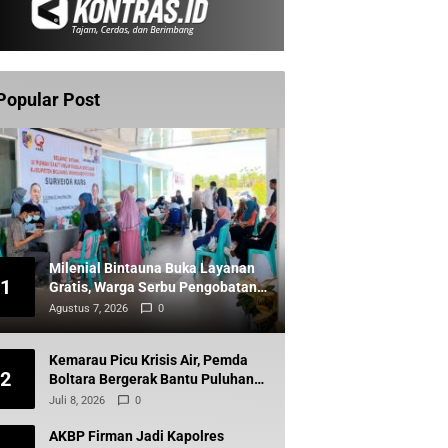
Popular Post
Milenial Bintauna Buka Layanan
1
Gratis, Warga Serbu Pengobatan
dan Sunatan
Agustus 7, 2026
0
Kemarau Picu Krisis Air, Pemda
2
Boltara Bergerak Bantu Puluhan
Warga Komus Timur
Juli 8, 2026
0
AKBP Firman Jadi Kapolres