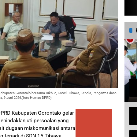
abupaten Gorontalo bersama Dikbud, Korwil Tibawa, Kepala, Pengawas dana
a, 9 Juni 2026,(foto Humas DPRD).
DPRD Kabupaten Gorontalo gelar
nindaklanjuti persoalan yang
kait dugaan miskomunikasi antara
g terjadi di SDN 15 Tibawa.