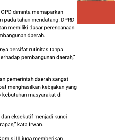
ng OPD diminta memaparkan
kan pada tahun mendatang. DPRD
tan memiliki dasar perencanaan
embangunan daerah.
a bersifat rutinitas tanpa
terhadap pembangunan daerah,”
dan pemerintah daerah sangat
pat menghasilkan kebijakan yang
b kebutuhan masyarakat di
f dan eksekutif menjadi kunci
apan,” kata Irwan.
Komisi III juga memberikan