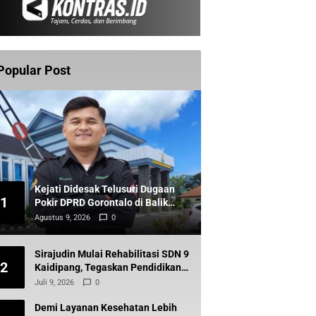
Popular Post
Kejati Didesak Telusuri Dugaan
1
Pokir DPRD Gorontalo di Balik
Hibah KONI
Agustus 9, 2026
0
Sirajudin Mulai Rehabilitasi SDN 9
2
Kaidipang, Tegaskan Pendidikan
Tetap Prioritas Daerah
Juli 9, 2026
0
Demi Layanan Kesehatan Lebih