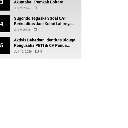
3
Akuntabel, Pemkab Boltara
Percepat Digitalisasi Keuangan
Juli 9, 2026
0
BLUD
Sugondo Tegaskan Soal CAT
4
Berkualitas Jadi Kunci Lahirnya
ASN Profesional dan Berintegritas
Juli 9, 2026
0
Aktivis Beberkan Identitas Diduga
5
Pengusaha PETI di CA Panua
Gunung Polutube Desa Balayo
Juli 10, 2026
0