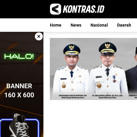
Langsung
ke
konten
Home
News
Nasional
Daerah
×