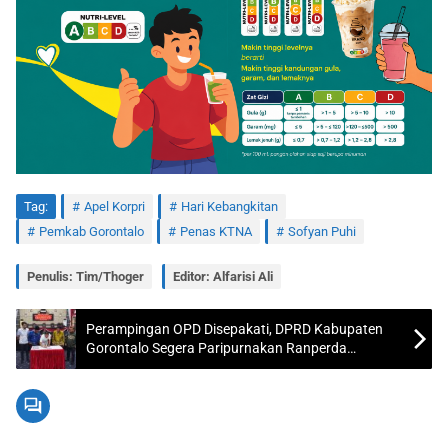
Tag:
Apel Korpri
Hari Kebangkitan
Pemkab Gorontalo
Penas KTNA
Sofyan Puhi
Penulis: Tim/Thoger
Editor: Alfarisi Ali
Perampingan OPD Disepakati, DPRD Kabupaten
Gorontalo Segera Paripurnakan Ranperda
Perubahan SOTK