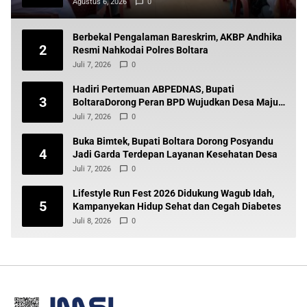
Agustus 6, 2026
0
Berbekal Pengalaman Bareskrim, AKBP Andhika
2
Resmi Nahkodai Polres Boltara
Juli 7, 2026
0
Hadiri Pertemuan ABPEDNAS, Bupati
3
BoltaraDorong Peran BPD Wujudkan Desa Maju
dan Transparan
Juli 7, 2026
0
Buka Bimtek, Bupati Boltara Dorong Posyandu
4
Jadi Garda Terdepan Layanan Kesehatan Desa
Juli 7, 2026
0
Lifestyle Run Fest 2026 Didukung Wagub Idah,
5
Kampanyekan Hidup Sehat dan Cegah Diabetes
Juli 8, 2026
0