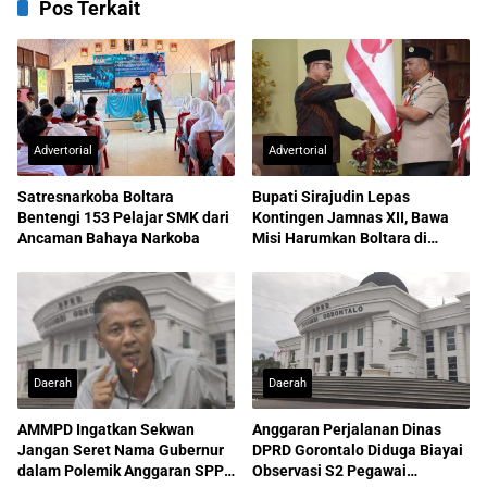
Pos Terkait
Advertorial
Advertorial
Satresnarkoba Boltara
Bupati Sirajudin Lepas
Bentengi 153 Pelajar SMK dari
Kontingen Jamnas XII, Bawa
Ancaman Bahaya Narkoba
Misi Harumkan Boltara di
Nasional
Daerah
Daerah
AMMPD Ingatkan Sekwan
Anggaran Perjalanan Dinas
Jangan Seret Nama Gubernur
DPRD Gorontalo Diduga Biayai
dalam Polemik Anggaran SPPD
Observasi S2 Pegawai