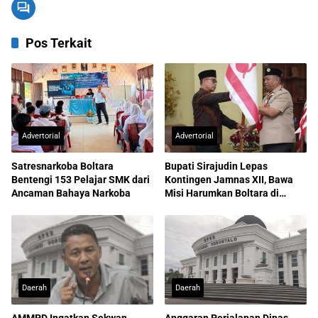
Pos Terkait
Advertorial
Advertorial
Satresnarkoba Boltara
Bupati Sirajudin Lepas
Bentengi 153 Pelajar SMK dari
Kontingen Jamnas XII, Bawa
Ancaman Bahaya Narkoba
Misi Harumkan Boltara di
Nasional
Daerah
Daerah
AMMPD Ingatkan Sekwan
Anggaran Perjalanan Dinas