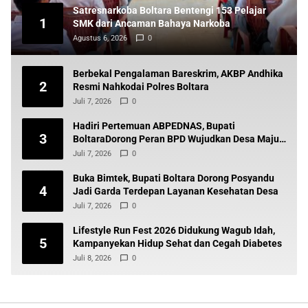
Satresnarkoba Boltara Bentengi 153 Pelajar
1
SMK dari Ancaman Bahaya Narkoba
Agustus 6, 2026
0
Berbekal Pengalaman Bareskrim, AKBP Andhika
2
Resmi Nahkodai Polres Boltara
Juli 7, 2026
0
Hadiri Pertemuan ABPEDNAS, Bupati
3
BoltaraDorong Peran BPD Wujudkan Desa Maju
dan Transparan
Juli 7, 2026
0
Buka Bimtek, Bupati Boltara Dorong Posyandu
4
Jadi Garda Terdepan Layanan Kesehatan Desa
Juli 7, 2026
0
Lifestyle Run Fest 2026 Didukung Wagub Idah,
5
Kampanyekan Hidup Sehat dan Cegah Diabetes
Juli 8, 2026
0