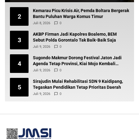
Kemarau Picu Krisis Air, Pemda Boltara Bergerak
2
Bantu Puluhan Warga Komus Timur
Juli 8, 2026
0
AKBP Firman Jadi Kapolres Boalemo, BEM
3
Sebut Polda Gorontalo Tak Baik-Baik Saja
Juli 9, 2026
0
Sugondo Makmur Dorong Festival Jaton Jadi
4
Agenda Tetap Provinsi, Kiai Mojo Kembali
Disuarakan
Juli 9, 2026
0
Sirajudin Mulai Rehabilitasi SDN 9 Kaidipang,
5
Tegaskan Pendidikan Tetap Prioritas Daerah
Juli 9, 2026
0