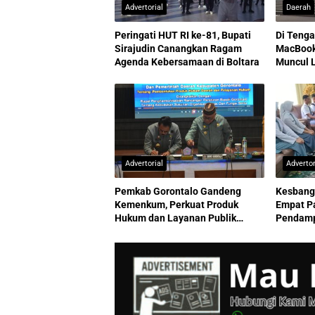
Advertorial
Daerah
Peringati HUT RI ke-81, Bupati
Di Teng
Sirajudin Canangkan Ragam
MacBook
Agenda Kebersamaan di Boltara
Muncul 
Advertorial
Advertor
Pemkab Gorontalo Gandeng
Kesbang
Kemenkum, Perkuat Produk
Empat Pa
Hukum dan Layanan Publik
Pendamp
Berkualitas