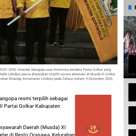
e 2025–2030, Iskandar Mangopa usai menerima bendara Partai Golkar yang
halib Lahidjun pasca dinyatakan terpilih secara aklamasi di Musda XI Golkar
lurahan Bioanga, Kecamatan Limboto pada Selasa malam, 9 Desember 2025,
ngopa resmi terpilih sebagai
I Partai Golkar Kabupaten
usyawarah Daerah (Musda) XI
elar di Resto Orasawa, Kelurahan