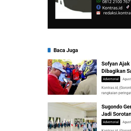
Baca Juga
Sofyan Ajak
Dibagikan 
Advertorial
Agust
Kontras.id, (Goro
rangkaian pering
Sugondo Gem
Jadi Sorot
Advertorial
Agust
Kontras.id, (Goro