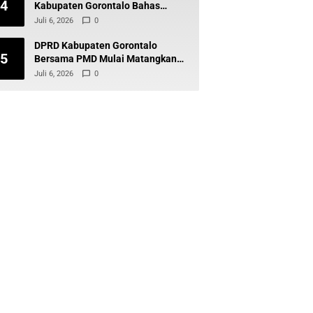
4
Kabupaten Gorontalo Bahas
Program Strategis Perkuat
Juli 6, 2026
0
Pembangunan Desa
DPRD Kabupaten Gorontalo
5
Bersama PMD Mulai Matangkan
Pilkades 2027, Perda Jadi Sorotan
Juli 6, 2026
0