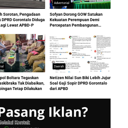
Advertorial
ah Sorotan, Pengadaan
Sofyan Dorong GOW Satukan
 DPRD Gorontalo Diduga
Kekuatan Perempuan Demi
Lagi Lewat APBD-P
Percepatan Pembangunan
Gorontalo Berkelanjutan
ial
Daerah
pol Boltara Tegaskan
Netizen Nilai Sun Biki Lebih Jujur
skibraka Tak Diabaikan,
Soal Gaji Sopir DPRD Gorontalo
ingan Tetap Dilakukan
dari APBD