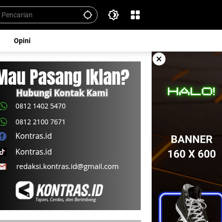
Opini
×