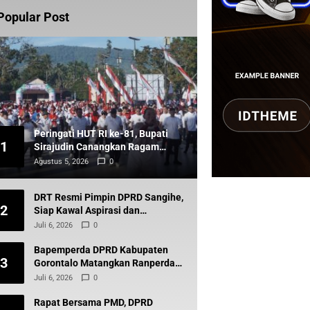
Popular Post
Peringati HUT RI ke-81, Bupati
1
Sirajudin Canangkan Ragam
Agenda Kebersamaan di Boltara
Agustus 5, 2026
0
DRT Resmi Pimpin DPRD Sangihe,
2
Siap Kawal Aspirasi dan
Pembangunan Daerah
Juli 6, 2026
0
Bapemperda DPRD Kabupaten
3
Gorontalo Matangkan Ranperda
Pajak Demi Tingkatkan
Juli 6, 2026
0
Pendapatan Daerah
Rapat Bersama PMD, DPRD