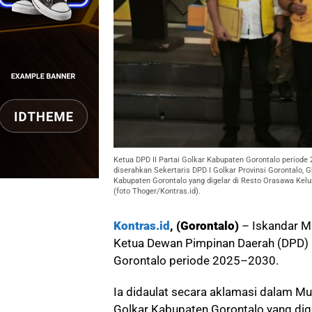
Ketua DPD II Partai Golkar Kabupaten Gorontalo period
diserahkan Sekertaris DPD I Golkar Provinsi Gorontalo, G
Kabupaten Gorontalo yang digelar di Resto Orasawa Ke
(foto Thoger/Kontras.id).
Kontras.id
, (Gorontalo)
– Iskandar Ma
Ketua Dewan Pimpinan Daerah (DPD) I
Gorontalo periode 2025–2030.
Ia didaulat secara aklamasi dalam M
Golkar Kabupaten Gorontalo yang dig