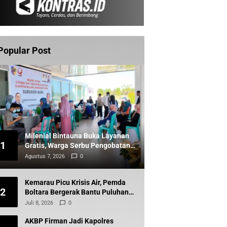
Popular Post
Milenial Bintauna Buka Layanan
1
Gratis, Warga Serbu Pengobatan
dan Sunatan
Agustus 7, 2026
0
Kemarau Picu Krisis Air, Pemda
2
Boltara Bergerak Bantu Puluhan
Warga Komus Timur
Juli 8, 2026
0
AKBP Firman Jadi Kapolres