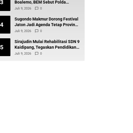
3
Boalemo, BEM Sebut Polda
Gorontalo Tak Baik-Baik Saja
Juli 9, 2026
0
Sugondo Makmur Dorong Festival
4
Jaton Jadi Agenda Tetap Provinsi,
Kiai Mojo Kembali Disuarakan
Juli 9, 2026
0
Sirajudin Mulai Rehabilitasi SDN 9
5
Kaidipang, Tegaskan Pendidikan
Tetap Prioritas Daerah
Juli 9, 2026
0