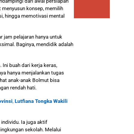
ndampingi dari awal persiapan
t menyusun konsep, memilih
esi, hingga memotivasi mental
ar jam pelajaran hanya untuk
simal. Baginya, mendidik adalah
. Ini buah dari kerja keras,
Saya hanya menjalankan tugas
ihat anak-anak Bolmut bisa
ngan rendah hati.
ovinsi
,
Lutfiana Tongka Wakili
ndividu. Ia juga aktif
 lingkungan sekolah. Melalui