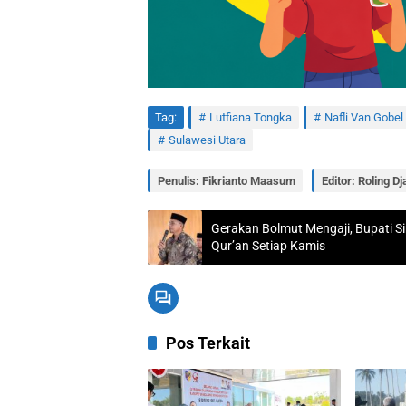
Tag:
Lutfiana Tongka
Nafli Van Gobel
Sulawesi Utara
Penulis: Fikrianto Maasum
Editor: Roling Dj
Gerakan Bolmut Mengaji, Bupati Sir
Qur’an Setiap Kamis
Pos Terkait