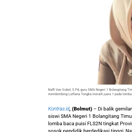
Nafli Van Gobel, S.Pd, guru SMA Negeri 1 Bolangitang T
membimbing Lutfiana Tongka meraih juara 1 pada lomba ba
Kontras.id
, (Bolmut)
– Di balik gemila
siswi SMA Negeri 1 Bolangitang Timu
lomba baca puisi FLS2N tingkat Provin
sosok pendidik berdedikasi tinggi, Naf