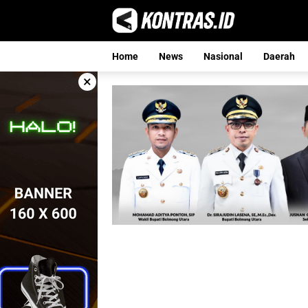
Langsung
ke
konten
Home
News
Nasional
Daerah
×