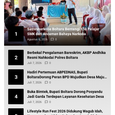
Satresnarkoba Boltara Bentengi 153 Pelajar
1
SMK dari Ancaman Bahaya Narkoba
Agustus 6, 2026
0
Berbekal Pengalaman Bareskrim, AKBP Andhika
2
Resmi Nahkodai Polres Boltara
Juli 7, 2026
0
Hadiri Pertemuan ABPEDNAS, Bupati
3
BoltaraDorong Peran BPD Wujudkan Desa Maju
dan Transparan
Juli 7, 2026
0
Buka Bimtek, Bupati Boltara Dorong Posyandu
4
Jadi Garda Terdepan Layanan Kesehatan Desa
Juli 7, 2026
0
Lifestyle Run Fest 2026 Didukung Wagub Idah,