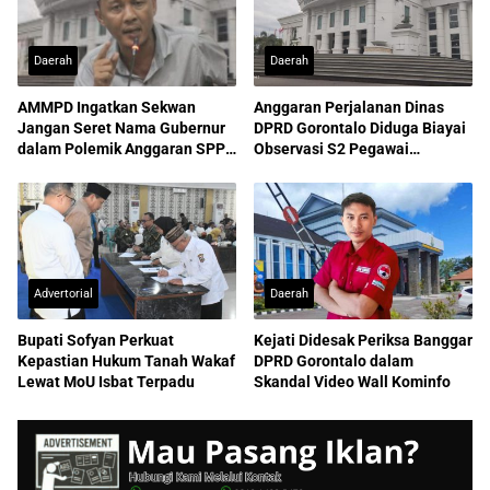
Daerah
Daerah
AMMPD Ingatkan Sekwan
Anggaran Perjalanan Dinas
Jangan Seret Nama Gubernur
DPRD Gorontalo Diduga Biayai
dalam Polemik Anggaran SPPD
Observasi S2 Pegawai
ASN
Sekretariat
Advertorial
Daerah
Bupati Sofyan Perkuat
Kejati Didesak Periksa Banggar
Kepastian Hukum Tanah Wakaf
DPRD Gorontalo dalam
Lewat MoU Isbat Terpadu
Skandal Video Wall Kominfo