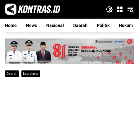
Langsung
ke
konten
Home
News
Nasional
Daerah
Politik
Hukum
Daerah
Legislator