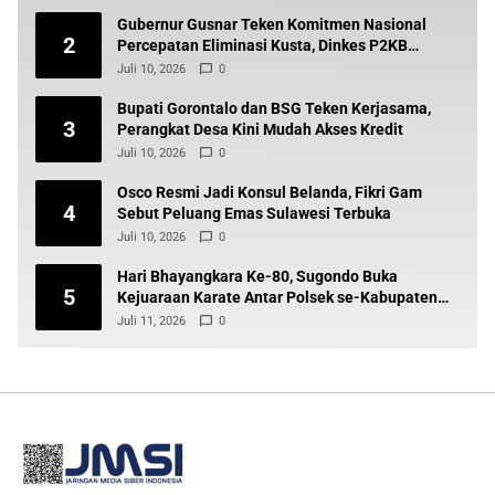
Gubernur Gusnar Teken Komitmen Nasional
2
Percepatan Eliminasi Kusta, Dinkes P2KB
Siapkan Tindak Lanjut
Juli 10, 2026
0
Bupati Gorontalo dan BSG Teken Kerjasama,
3
Perangkat Desa Kini Mudah Akses Kredit
Juli 10, 2026
0
Osco Resmi Jadi Konsul Belanda, Fikri Gam
4
Sebut Peluang Emas Sulawesi Terbuka
Juli 10, 2026
0
Hari Bhayangkara Ke-80, Sugondo Buka
5
Kejuaraan Karate Antar Polsek se-Kabupaten
Gorontalo
Juli 11, 2026
0