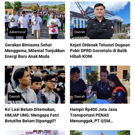
Advertorial
Daerah
Gerakan Bintauna Sehat
Kejati Didesak Telusuri Dugaan
Menggema, Milenial Tunjukkan
Pokir DPRD Gorontalo di Balik
Energi Baru Anak Muda
Hibah KONI
Daerah
Daerah
Ko’ Lexi Belum Ditemukan,
Hampir Rp400 Juta Jasa
HMJAP UNG: Mengapa Fatri
Transportasi PENAS
Botutihe Belum Dipanggil?
Menunggak, PT QSM
Dilaporkan ke Kejati