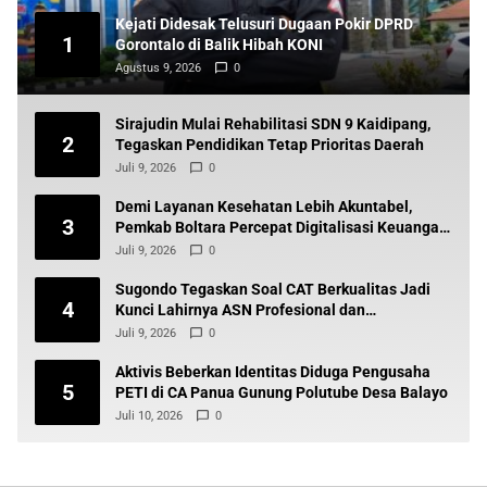
Kejati Didesak Telusuri Dugaan Pokir DPRD
1
Gorontalo di Balik Hibah KONI
Agustus 9, 2026
0
Sirajudin Mulai Rehabilitasi SDN 9 Kaidipang,
2
Tegaskan Pendidikan Tetap Prioritas Daerah
Juli 9, 2026
0
Demi Layanan Kesehatan Lebih Akuntabel,
3
Pemkab Boltara Percepat Digitalisasi Keuangan
BLUD
Juli 9, 2026
0
Sugondo Tegaskan Soal CAT Berkualitas Jadi
4
Kunci Lahirnya ASN Profesional dan
Berintegritas
Juli 9, 2026
0
Aktivis Beberkan Identitas Diduga Pengusaha
5
PETI di CA Panua Gunung Polutube Desa Balayo
Juli 10, 2026
0