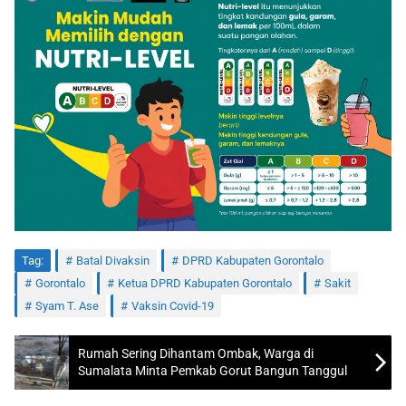
Tag:
Batal Divaksin
DPRD Kabupaten Gorontalo
Gorontalo
Ketua DPRD Kabupaten Gorontalo
Sakit
Syam T. Ase
Vaksin Covid-19
Rumah Sering Dihantam Ombak, Warga di
Sumalata Minta Pemkab Gorut Bangun Tanggul