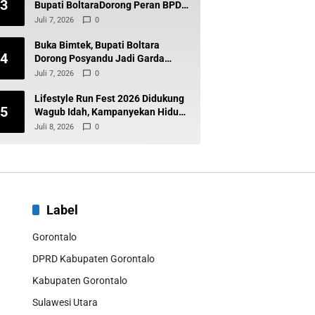
3
Bupati BoltaraDorong Peran BPD
Wujudkan Desa Maju dan
Juli 7, 2026
0
Transparan
Buka Bimtek, Bupati Boltara
4
Dorong Posyandu Jadi Garda
Terdepan Layanan Kesehatan
Juli 7, 2026
0
Desa
Lifestyle Run Fest 2026 Didukung
5
Wagub Idah, Kampanyekan Hidup
Sehat dan Cegah Diabetes
Juli 8, 2026
0
Label
Gorontalo
DPRD Kabupaten Gorontalo
Kabupaten Gorontalo
Sulawesi Utara