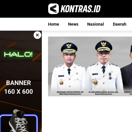
Langsung
ke
konten
Home
News
Nasional
Daerah
×