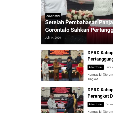
Advertorial
Setelah Pembahasan Panja
Gorontalo Sahkan Pertan
Juli 14, 2026
DPRD Kabupa
Pertanggung
Advertorial
Juni 
Kontras.id, (Goro
Tingkat…
DPRD Kabup
Perangkat 
Advertorial
Febru
Kontras.id, (Goro