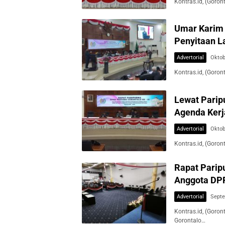
Kontras.id, (Goro
Umar Karim 
Penyitaan L
Advertorial
Oktob
Kontras.id, (Goro
Lewat Parip
Agenda Kerj
Advertorial
Oktob
Kontras.id, (Goro
Rapat Parip
Anggota DP
Advertorial
Septe
Kontras.id, (Goro
Gorontalo…