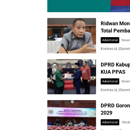
Ridwan Mono
Total Pemba
Advertorial
Desem
Kontras.id, (Goron
DPRD Kabupa
KUA PPAS
Advertorial
Novem
Kontras.id, (Goro
DPRD Goront
2029
Advertorial
Oktob