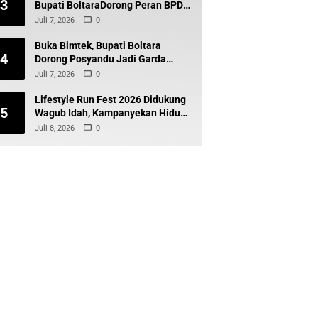
3
Bupati BoltaraDorong Peran BPD
Wujudkan Desa Maju dan
Juli 7, 2026
0
Transparan
Buka Bimtek, Bupati Boltara
4
Dorong Posyandu Jadi Garda
Terdepan Layanan Kesehatan
Juli 7, 2026
0
Desa
Lifestyle Run Fest 2026 Didukung
5
Wagub Idah, Kampanyekan Hidup
Sehat dan Cegah Diabetes
Juli 8, 2026
0