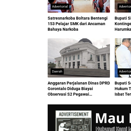
Advertorial
Advertor
Satresnarkoba Boltara Bentengi
Bupati S
153 Pelajar SMK dari Ancaman
Kontinge
Bahaya Narkoba
Harumkan
Daerah
Advertor
Anggaran Perjalanan Dinas DPRD
Bupati S
Gorontalo Diduga Biayai
Hukum T
Observasi S2 Pegawai
Isbat Te
Sekretariat