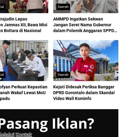
ial
Daerah
irajudin Lepas
AMMPD Ingatkan Sekwan
n Jamnas XII, Bawa Misi
Jangan Seret Nama Gubernur
 Boltara di Nasional
dalam Polemik Anggaran SPPD
ASN
ial
Daerah
ofyan Perkuat Kepastian
Kejati Didesak Periksa Banggar
anah Wakaf Lewat MoU
DPRD Gorontalo dalam Skandal
rpadu
Video Wall Kominfo