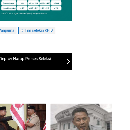
Paripurna
Tim seleksi KPID
 Deprov Harap Proses Seleksi