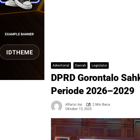
Advertorial
Daerah
Legislator
DPRD Gorontalo Sahk
Periode 2026–2029
Alfarisi Ayi
2 Min Baca
Oktober 13, 2025