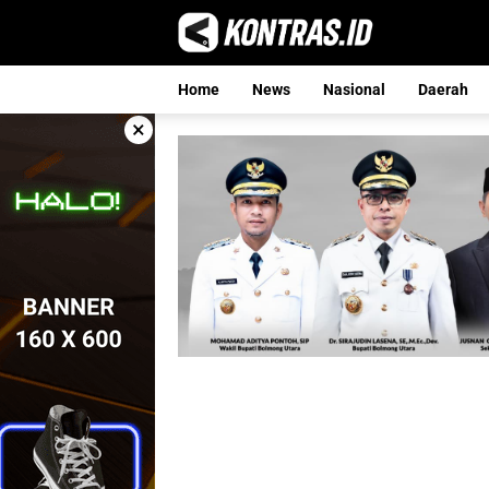
Langsung
ke
konten
Home
News
Nasional
Daerah
×