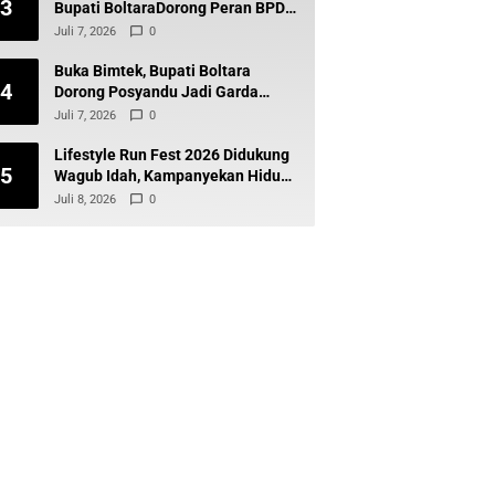
3
Bupati BoltaraDorong Peran BPD
Wujudkan Desa Maju dan
Juli 7, 2026
0
Transparan
Buka Bimtek, Bupati Boltara
4
Dorong Posyandu Jadi Garda
Terdepan Layanan Kesehatan
Juli 7, 2026
0
Desa
Lifestyle Run Fest 2026 Didukung
5
Wagub Idah, Kampanyekan Hidup
Sehat dan Cegah Diabetes
Juli 8, 2026
0