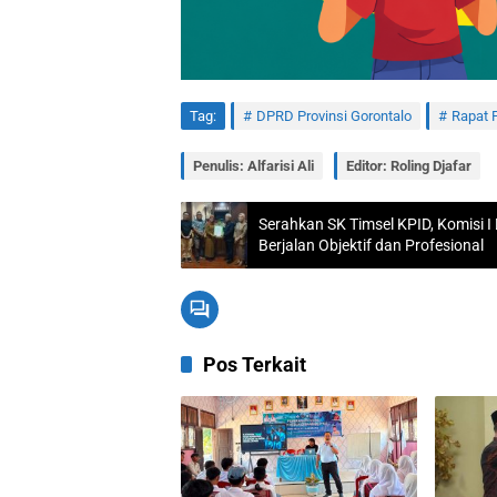
Tag:
DPRD Provinsi Gorontalo
Rapat 
Penulis: Alfarisi Ali
Editor: Roling Djafar
Serahkan SK Timsel KPID, Komisi I
Berjalan Objektif dan Profesional
Pos Terkait