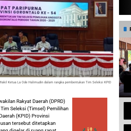
 Wakil Ketua La Ode Halimudin dalam rangka pembentukan Tim Seleksi KPID
akilan Rakyat Daerah (DPRD)
Tim Seleksi (Timsel) Pemilihan
Daerah (KPID) Provinsi
usan tersebut ditetapkan
ang digelar di ruang rapat