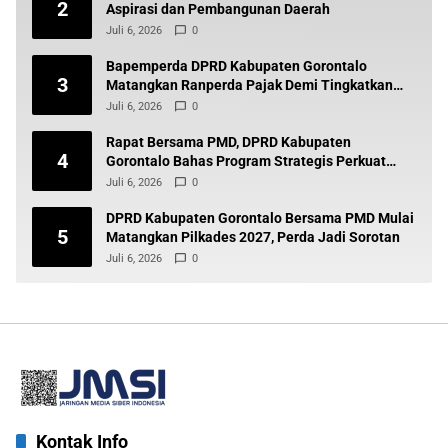
2
Aspirasi dan Pembangunan Daerah
Juli 6, 2026
0
Bapemperda DPRD Kabupaten Gorontalo
3
Matangkan Ranperda Pajak Demi Tingkatkan
Pendapatan Daerah
Juli 6, 2026
0
Rapat Bersama PMD, DPRD Kabupaten
4
Gorontalo Bahas Program Strategis Perkuat
Pembangunan Desa
Juli 6, 2026
0
DPRD Kabupaten Gorontalo Bersama PMD Mulai
5
Matangkan Pilkades 2027, Perda Jadi Sorotan
Juli 6, 2026
0
Kontak Info