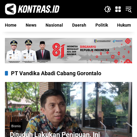
Langsung
ke
konten
Home
News
Nasional
Daerah
Politik
Hukum
PT Vandika Abadi Cabang Gorontalo
Bisnis
Dituduh Lakukan Penipuan, Ini