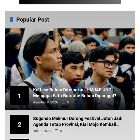
Popular Post
Ko’ Lexi Belum Ditemukan, HMJAP UNG:
1
Mengapa Fatri Botutihe Belum Dipanggil?
Agustus 8, 2026
0
Sugondo Makmur Dorong Festival Jaton Jadi
2
Agenda Tetap Provinsi, Kiai Mojo Kembali
Disuarakan
Juli 9, 2026
0