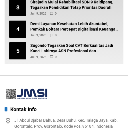
Sirajudin Mulai Rehabilitasi SDN 9 Kaidipang,
3
Tegaskan Pendidikan Tetap Prioritas Daerah
Juli 9, 2026
0
Demi Layanan Kesehatan Lebih Akuntabel,
4
Pemkab Boltara Percepat Digitalisasi Keuangan
BLUD
Juli 9, 2026
0
Sugondo Tegaskan Soal CAT Berkualitas Jadi
5
Kunci Lahirnya ASN Profesional dan
Berintegritas
Juli 9, 2026
0
Kontak Info
Jl. Abdul Djabar Bahua, Desa Buhu, Kec. Talaga Jaya, Kab.
Gorontalo, Prov. Gorontalo, Kode Pos: 96184, Indonesia