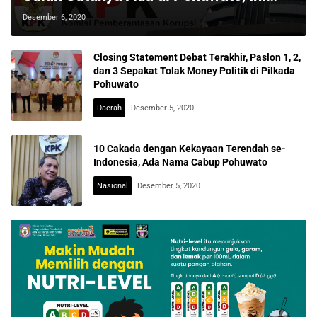
Dampak yang Dikhawatirkan Warga
Desember 6, 2020
Closing Statement Debat Terakhir, Paslon 1, 2,
dan 3 Sepakat Tolak Money Politik di Pilkada
Pohuwato
Daerah
Desember 5, 2020
10 Cakada dengan Kekayaan Terendah se-
Indonesia, Ada Nama Cabup Pohuwato
Nasional
Desember 5, 2020