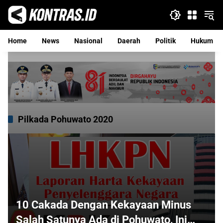
Langsung
ke
konten
Home
News
Nasional
Daerah
Politik
Hukum
Pilkada Pohuwato 2020
10 Cakada Dengan Kekayaan Minus
Salah Satunya Ada di Pohuwato, Ini